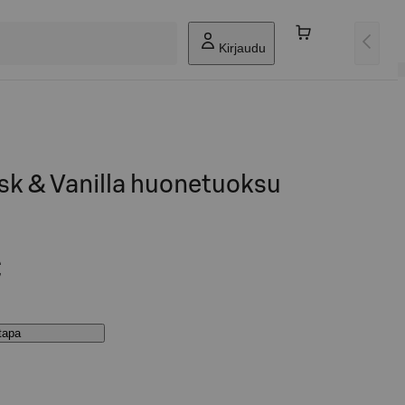
Kirjaudu
sk & Vanilla huonetuoksu
€
stapa