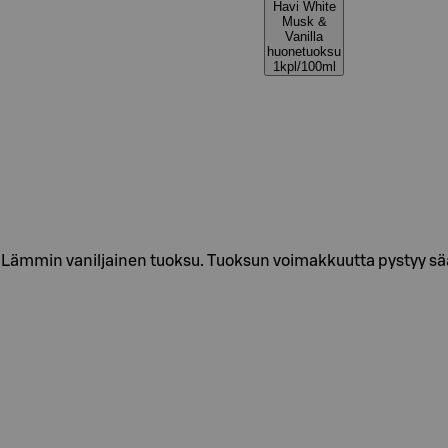
Havi White
Musk &
Vanilla
huonetuoksu
1kpl/100ml
 Lämmin vaniljainen tuoksu. Tuoksun voimakkuutta pystyy sää