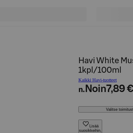
Havi White Mu
1kpl/100ml
Kaikki Havi-tuotteet
Noin
7,89 
n.
Valitse toimitu
Lisää
suosikkeihin,