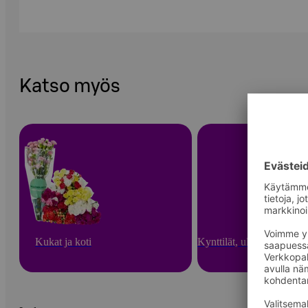
Katso myös
Kukat ja koti
Kynttilät, ulkotulet ja hu