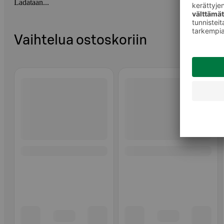
Ladataan...
Vaihtelua ostoskoriin
Ohita listaus