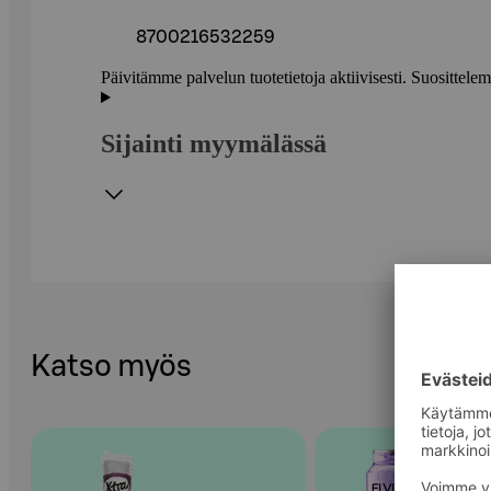
8700216532259
Päivitämme palvelun tuotetietoja aktiivisesti. Suositte
Sijainti myymälässä
Katso myös