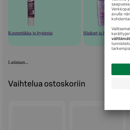
Kosmetiikka ja hygienia
Hiukset ja hiustenhoito
Ladataan...
Vaihtelua ostoskoriin
Ohita listaus