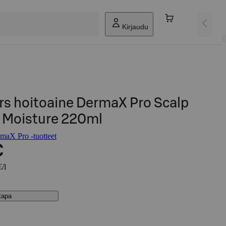
Kirjaudu
s hoitoaine DermaX Pro Scalp
g Moisture 220ml
aX Pro -tuotteet
€
/l
stapa