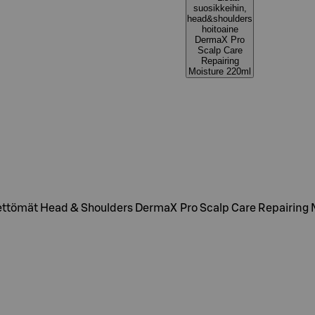
suosikkeihin,
head&shoulders
hoitoaine
DermaX Pro
Scalp Care
Repairing
Moisture 220ml
lseettömät Head & Shoulders DermaX Pro Scalp Care Repairing 