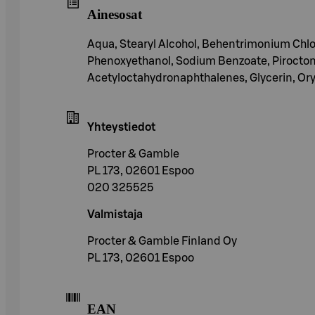
Ainesosat
Aqua, Stearyl Alcohol, Behentrimonium Chlor
Phenoxyethanol, Sodium Benzoate, Pirocton
Acetyloctahydronaphthalenes, Glycerin, Oryz
Yhteystiedot
Procter & Gamble
PL 173, 02601 Espoo
020 325525
Valmistaja
Procter & Gamble Finland Oy
PL 173, 02601 Espoo
EAN