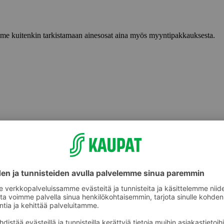
lemme kuitenkin tarkistamaan ainesosat aina myös myyntipakkauksesta.