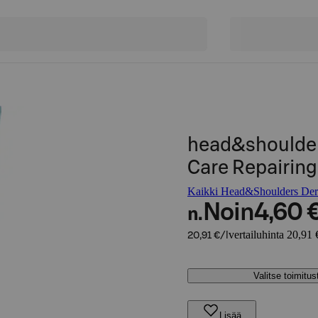
head&shoulder
Care Repairin
Kaikki Head&Shoulders Derm
Noin
4,60 
n.
vertailuhinta 20,91 €
20,91 €/l
Valitse toimitu
Lisää