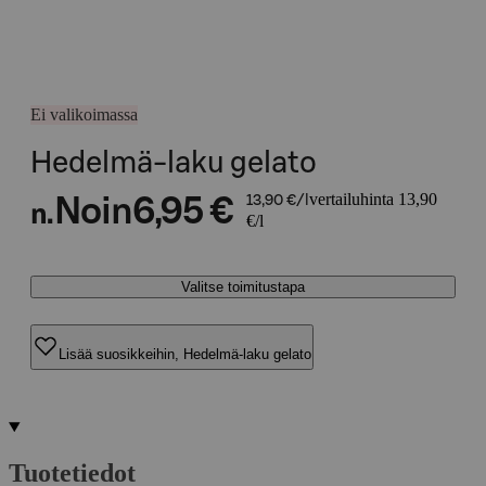
Ei valikoimassa
Hedelmä-laku gelato
vertailuhinta 13,90
Noin
6,95 €
13,90 €/l
n.
€/l
Valitse toimitustapa
Lisää suosikkeihin, Hedelmä-laku gelato
Tuotetiedot