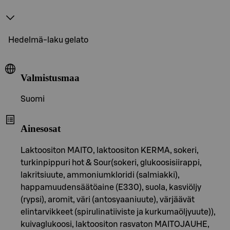
Hedelmä-laku gelato
Valmistusmaa
Suomi
Ainesosat
Laktoositon MAITO, laktoositon KERMA, sokeri,
turkinpippuri hot & Sour(sokeri, glukoosisiirappi,
lakritsiuute, ammoniumkloridi (salmiakki),
happamuudensäätöaine (E330), suola, kasviöljy
(rypsi), aromit, väri (antosyaaniuute), värjäävät
elintarvikkeet (spirulinatiiviste ja kurkumaöljyuute)),
kuivaglukoosi, laktoositon rasvaton MAITOJAUHE,