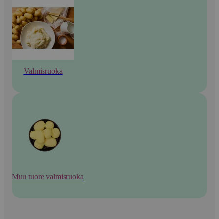
Valmisruoka
Muu tuore valmisruoka