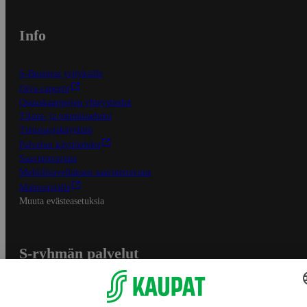
Info
S-Business yrityksille
Oiva-raportit
Osuuskauppojen yhteystiedot
Tilaus- ja toimitusehdot
Tietosuojakäytäntö
Palvelun käyttöehdot
Saavutettavuus
Mobiilisovelluksen saavutettavuus
Mainostajalle
Muuta evästeasetuksia
S-ryhmän palvelut
S-ryhmä