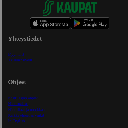
Yhteystiedot
Myymälät
Asiakaspalvelu
Ohjeet
Ensitilaajan ohjeet
Näin maksat
Näin tilaat ja muokkaat
Kaikki ohjeet ja vinkit
In English