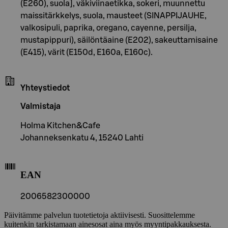
(E260), suola], väkiviinaetikka, sokeri, muunnettu
maissitärkkelys, suola, mausteet (SINAPPIJAUHE,
valkosipuli, paprika, oregano, cayenne, persilja,
mustapippuri), säilöntäaine (E202), sakeuttamisaine
(E415), värit (E150d, E160a, E160c).
Yhteystiedot
Valmistaja
Holma Kitchen&Cafe
Johanneksenkatu 4, 15240 Lahti
EAN
2006582300000
Päivitämme palvelun tuotetietoja aktiivisesti. Suosittelemme
kuitenkin tarkistamaan ainesosat aina myös myyntipakkauksesta.