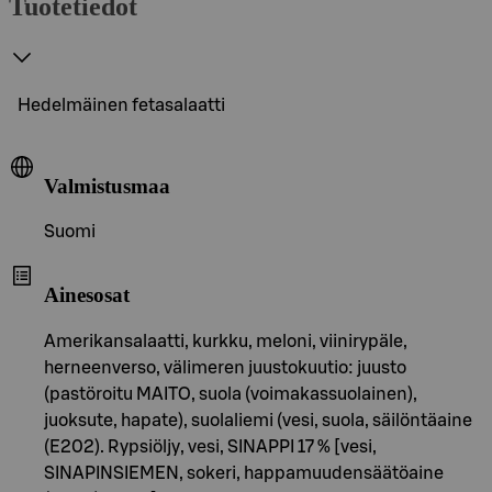
Tuotetiedot
Hedelmäinen fetasalaatti
Valmistusmaa
Suomi
Ainesosat
Amerikansalaatti, kurkku, meloni, viinirypäle,
herneenverso, välimeren juustokuutio: juusto
(pastöroitu MAITO, suola (voimakassuolainen),
juoksute, hapate), suolaliemi (vesi, suola, säilöntäaine
(E202). Rypsiöljy, vesi, SINAPPI 17 % [vesi,
SINAPINSIEMEN, sokeri, happamuudensäätöaine