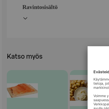
Ravintosisältö
Katso myös