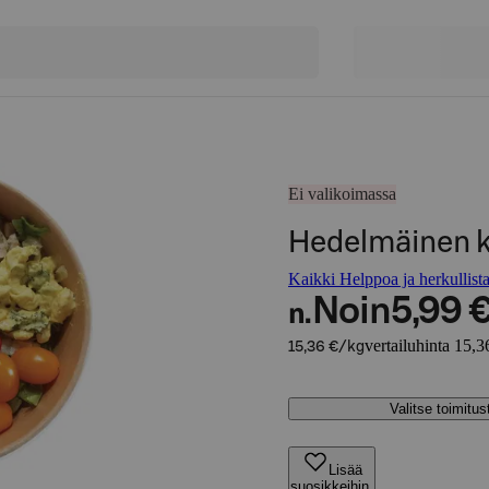
Ei valikoimassa
Hedelmäinen k
Kaikki Helppoa ja herkullista
Noin
5,99 
n.
vertailuhinta 15,3
15,36 €/kg
Valitse toimitu
Lisää
suosikkeihin,