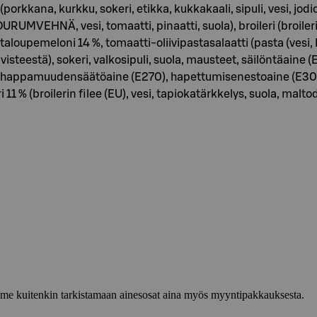
porkkana, kurkku, sokeri, etikka, kukkakaali, sipuli, vesi, jodio
URUMVEHNÄ, vesi, tomaatti, pinaatti, suola), broileri (broileri 
cantaloupemeloni 14 %, tomaatti-oliivipastasalaatti (pasta (v
ivisteestä), sokeri, valkosipuli, suola, mausteet, säilöntäaine
ka, happamuudensäätöaine (E270), hapettumisenestoaine (E300
leri 11 % (broilerin filee (EU), vesi, tapiokatärkkelys, suola, malto
lemme kuitenkin tarkistamaan ainesosat aina myös myyntipakkauksesta.