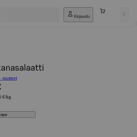
Kirjaudu
anasalaatti
 -tuotteet
€
6 €/kg
stapa