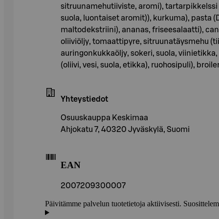
sitruunamehutiiviste, aromi), tartarpikkelssi (
suola, luontaiset aromit)), kurkuma), pasta (D
maltodekstriini), ananas, friseesalaatti), 
oliiviöljy, tomaattipyre, sitruunatäysmehu (ti
auringonkukkaöljy, sokeri, suola, viinietik
(oliivi, vesi, suola, etikka), ruohosipuli), broi
Yhteystiedot
Osuuskauppa Keskimaa
Ahjokatu 7, 40320 Jyväskylä, Suomi
EAN
2007209300007
Päivitämme palvelun tuotetietoja aktiivisesti. Suositte