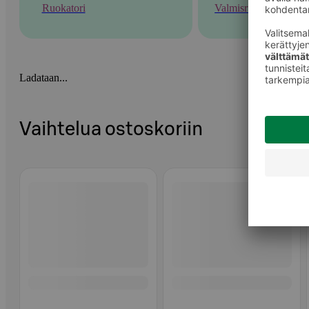
Ruokatori
Valmisruoka
Ladataan...
Vaihtelua ostoskoriin
Ohita listaus