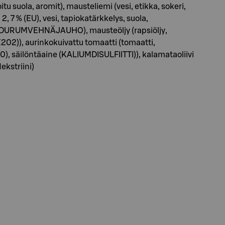
itu suola, aromit), mausteliemi (vesi, etikka, sokeri,
2, 7 % (EU), vesi, tapiokatärkkelys, suola,
esi, DURUMVEHNÄJAUHO), mausteöljy (rapsiöljy,
 (E202)), aurinkokuivattu tomaatti (tomaatti,
), säilöntäaine (KALIUMDISULFIITTI)), kalamataoliivi
dekstriini)