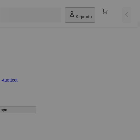
Kirjaudu
 -tuotteet
stapa