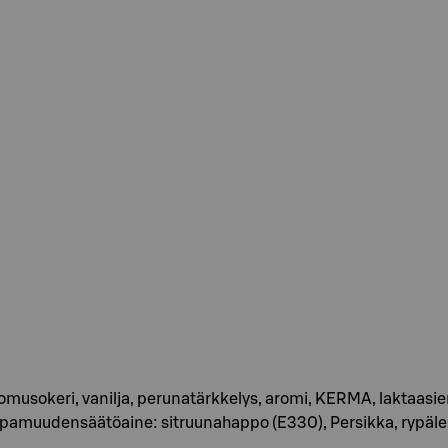
omusokeri, vanilja, perunatärkkelys, aromi, KERMA, laktaasient
happamuudensäätöaine: sitruunahappo (E330), Persikka, rypä