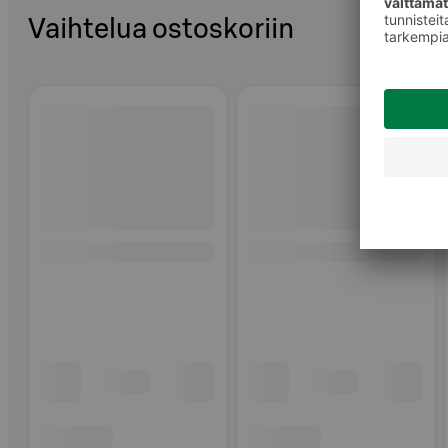
Vaihtelua ostoskoriin
Ohita listaus