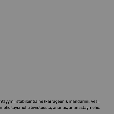
syymi, stabilointiaine (karrageeni), mandariini, vesi,
lemehu täysmehu tiivisteestä, ananas, ananastäymehu.