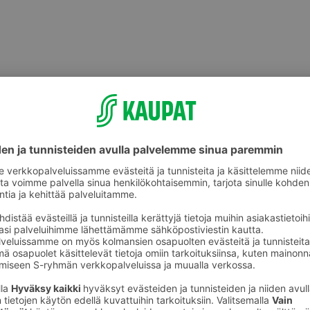
Jälkiruoat