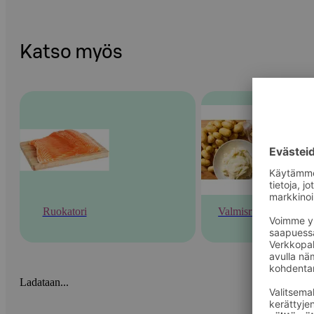
Katso myös
Ruokatori
Valmisruoka
Ladataan...