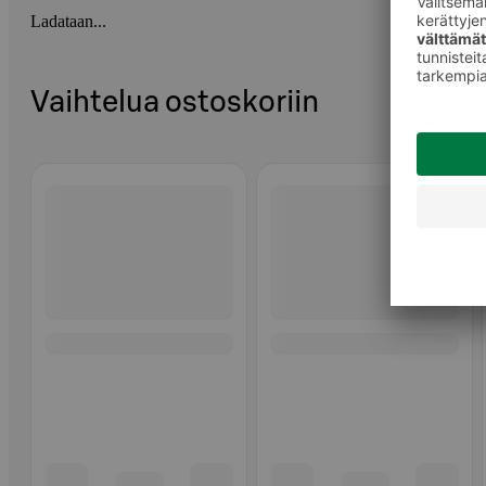
Ladataan...
Vaihtelua ostoskoriin
Ohita listaus