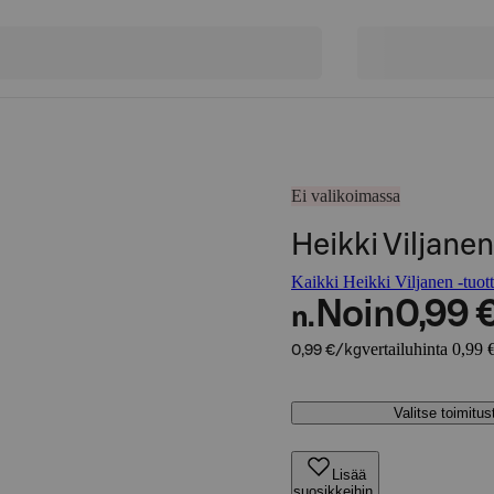
Ei valikoimassa
Heikki Viljane
Kaikki Heikki Viljanen -tuott
Noin
0,99 
n.
vertailuhinta 0,99 
0,99 €/kg
Valitse toimitu
Lisää
suosikkeihin,