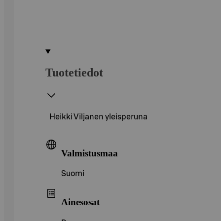
Tuotetiedot
Heikki Viljanen yleisperuna
Valmistusmaa
Suomi
Ainesosat