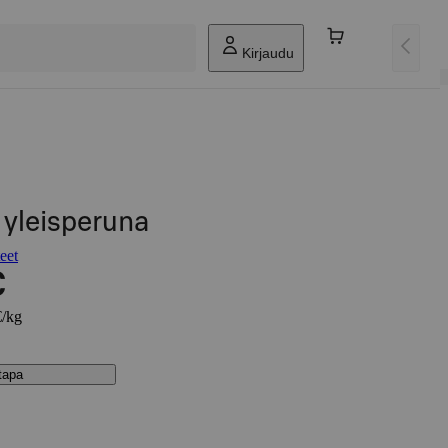
Kirjaudu
n yleisperuna
eet
€
€/kg
stapa