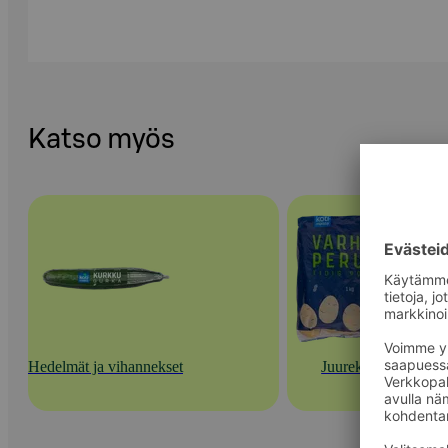
Katso myös
Hedelmät ja vihannekset
Juurekset