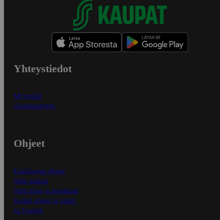
Yhteystiedot
Myymälät
Asiakaspalvelu
Ohjeet
Ensitilaajan ohjeet
Näin maksat
Näin tilaat ja muokkaat
Kaikki ohjeet ja vinkit
In English