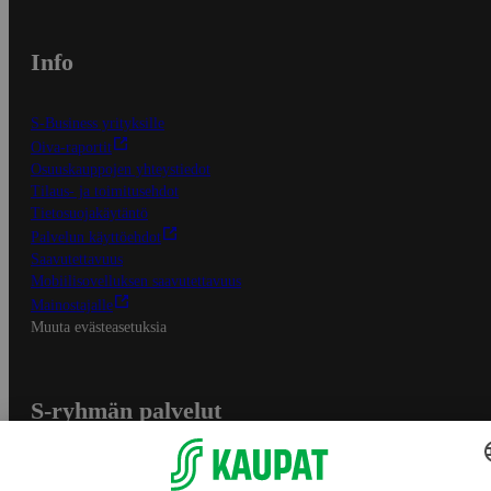
Info
S-Business yrityksille
Oiva-raportit
Osuuskauppojen yhteystiedot
Tilaus- ja toimitusehdot
Tietosuojakäytäntö
Palvelun käyttöehdot
Saavutettavuus
Mobiilisovelluksen saavutettavuus
Mainostajalle
Muuta evästeasetuksia
S-ryhmän palvelut
S-ryhmä