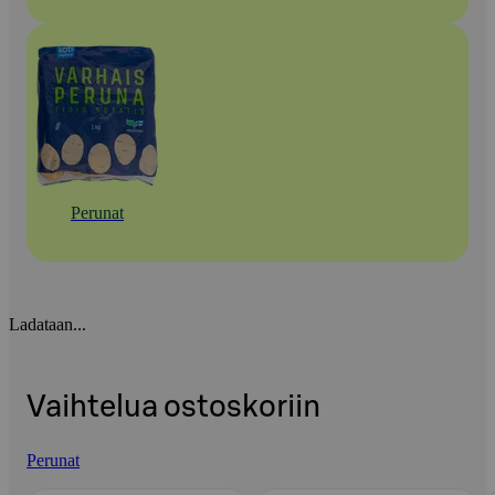
Perunat
Ladataan...
Vaihtelua ostoskoriin
Perunat
Ohita listaus