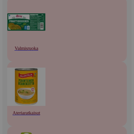
Valmisruoka
Ateriaratkaisut