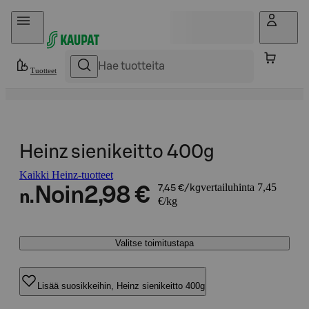
Hyppää sisältöön
Tuotteet
Heinz sienikeitto 400g
Kaikki Heinz-tuotteet
vertailuhinta 7,45
Noin
2,98 €
7,45 €/kg
n.
€/kg
Valitse toimitustapa
Lisää suosikkeihin, Heinz sienikeitto 400g