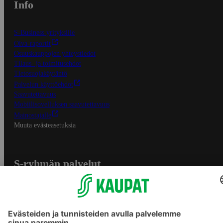
Info
S-Business yrityksille
Oiva-raportit
Osuuskauppojen yhteystiedot
Tilaus- ja toimitusehdot
Tietosuojakäytäntö
Palvelun käyttöehdot
Saavutettavuus
Mobiilisovelluksen saavutettavuus
Mainostajalle
Muuta evästeasetuksia
S-ryhmän palvelut
S-ryhmä
Asiakasomistajuus
Yhteishyvä Ruoka -sovellus