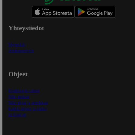
Yhteystiedot
Myymälät
Asiakaspalvelu
Ohjeet
Ensitilaajan ohjeet
Näin maksat
Näin tilaat ja muokkaat
Kaikki ohjeet ja vinkit
In English