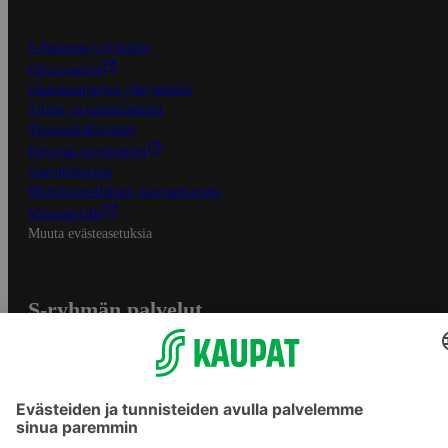
S-Business yrityksille
Oiva-raportit
Osuuskauppojen yhteystiedot
Tilaus- ja toimitusehdot
Tietosuojakäytäntö
Palvelun käyttöehdot
Saavutettavuus
Mobiilisovelluksen saavutettavuus
Mainostajalle
Muuta evästeasetuksia
S-ryhmän palvelut
S-ryhmä
Asiakasomistajuus
Yhteishyvä Ruoka -sovellus
S-ostoslista -sovellus