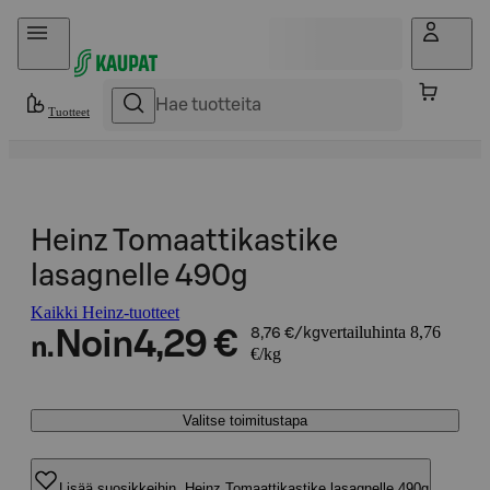
Hyppää sisältöön
Tuotteet
Heinz Tomaattikastike
lasagnelle 490g
Kaikki Heinz-tuotteet
vertailuhinta 8,76
Noin
4,29 €
8,76 €/kg
n.
€/kg
Valitse toimitustapa
Lisää suosikkeihin, Heinz Tomaattikastike lasagnelle 490g