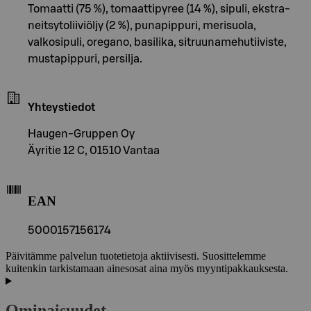
Tomaatti (75 %), tomaattipyree (14 %), sipuli, ekstra-
neitsytoliiviöljy (2 %), punapippuri, merisuola,
valkosipuli, oregano, basilika, sitruunamehutiiviste,
mustapippuri, persilja.
Yhteystiedot
Haugen-Gruppen Oy
Äyritie 12 C, 01510 Vantaa
EAN
5000157156174
Päivitämme palvelun tuotetietoja aktiivisesti. Suosittelemme
kuitenkin tarkistamaan ainesosat aina myös myyntipakkauksesta.
Ominaisuudet