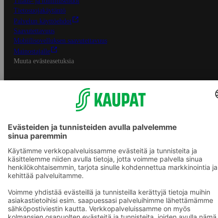
Tilaus- ja toimitusehdot
Tietosuojakäytäntö
Palvelun käyttöehdot
Saavutettavuus
Mobiilisovelluksen saavutettavuus
Mainostajalle
Muuta evästeasetuksia
S-ryhmän palvelut
S-ryhmä
Asiakasomistajuus
Yhteishyvä Ruoka -sovellus
S-ostoslista -sovellus
Prisma.fi
Sokos.fi
S-Pankki
Yhteishyvä
Sokos Hotels