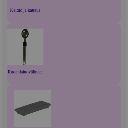
Keittiö ja kattaus
Ruoanlaittovälineet