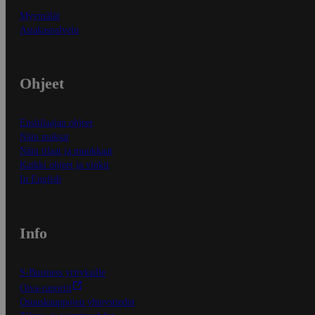
Myymälät
Asiakaspalvelu
Ohjeet
Ensitilaajan ohjeet
Näin maksat
Näin tilaat ja muokkaat
Kaikki ohjeet ja vinkit
In English
Info
S-Business yrityksille
Oiva-raportit
Osuuskauppojen yhteystiedot