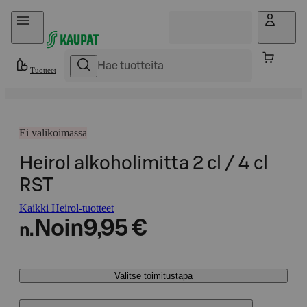
Hyppää sisältöön
Tuotteet
Ei valikoimassa
Heirol alkoholimitta 2 cl / 4 cl
RST
Kaikki Heirol-tuotteet
Noin
9,95 €
n.
Valitse toimitustapa