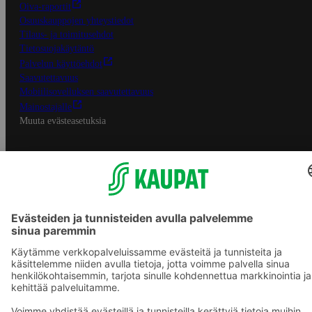
Oiva-raportit
Osuuskauppojen yhteystiedot
Tilaus- ja toimitusehdot
Tietosuojakäytäntö
Palvelun käyttöehdot
Saavutettavuus
Mobiilisovelluksen saavutettavuus
Mainostajalle
Muuta evästeasetuksia
S-ryhmän palvelut
S-ryhmä
Asiakasomistajuus
Yhteishyvä Ruoka -sovellus
S-ostoslista -sovellus
Prisma.fi
Sokos.fi
S-Pankki