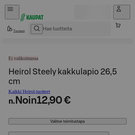
Hyppää sisältöön
Tuotteet
Ei valikoimassa
Heirol Steely kakkulapio 26,5
cm
Kaikki Heirol-tuotteet
Noin
12,90 €
n.
Valitse toimitustapa