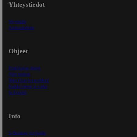
Yhteystiedot
Myymälät
Asiakaspalvelu
Ohjeet
Ensitilaajan ohjeet
Näin maksat
Näin tilaat ja muokkaat
Kaikki ohjeet ja vinkit
In English
Info
S-Business yrityksille