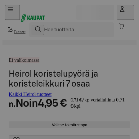
Hyppää sisältöön
Tuotteet
Ei valikoimassa
Heirol koristelupyörä ja
koristeleikkuri 7 osaa
Kaikki Heirol-tuotteet
vertailuhinta 0,71
Noin
4,95 €
0,71 €/kpl
n.
€/kpl
Valitse toimitustapa