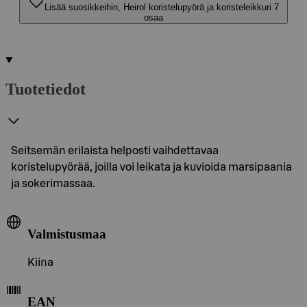
Lisää suosikkeihin, Heirol koristelupyörä ja koristeleikkuri 7
osaa
Tuotetiedot
Seitsemän erilaista helposti vaihdettavaa
koristelupyörää, joilla voi leikata ja kuvioida marsipaania
ja sokerimassaa.
Valmistusmaa
Kiina
EAN