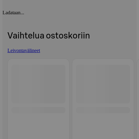
Ladataan...
Vaihtelua ostoskoriin
Leivontavälineet
Ohita listaus