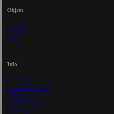
Ohjeet
Ensitilaajan ohjeet
Näin maksat
Näin tilaat ja muokkaat
Kaikki ohjeet ja vinkit
In English
Info
S-Business yrityksille
Oiva-raportit
Osuuskauppojen yhteystiedot
Tilaus- ja toimitusehdot
Tietosuojakäytäntö
Palvelun käyttöehdot
Saavutettavuus