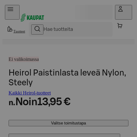
Hyppää sisältöön
Tuotteet
Ei valikoimassa
Heirol Paistinlasta leveä Nylon,
Steely
Kaikki Heirol-tuotteet
Noin
13,95 €
n.
Valitse toimitustapa