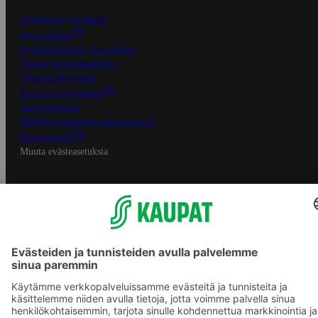
S-Business yrityksille
Oiva-raportit
Osuuskauppojen yhteystiedot
Tilaus- ja toimitusehdot
Tietosuojakäytäntö
Palvelun käyttöehdot
Saavutettavuus
Mobiilisovelluksen saavutettavuus
Mainostajalle
Muuta evästeasetuksia
S-ryhmän palvelut
S-ryhmä
Asiakasomistajuus
Yhteishyvä Ruoka -sovellus
S-ostoslista -sovellus
Prisma.fi