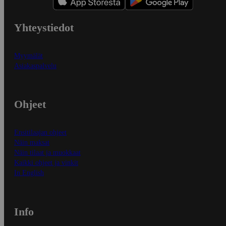
Yhteystiedot
Myymälät
Asiakaspalvelu
Ohjeet
Ensitilaajan ohjeet
Näin maksat
Näin tilaat ja muokkaat
Kaikki ohjeet ja vinkit
In English
Info