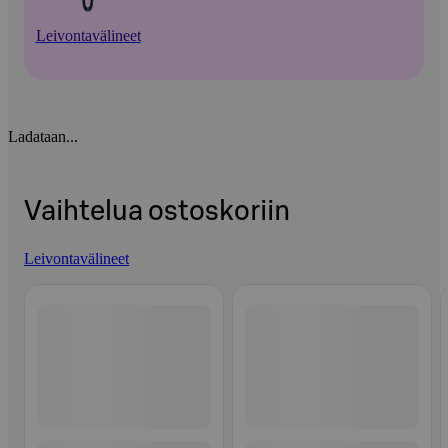
Leivontavälineet
Ladataan...
Vaihtelua ostoskoriin
Leivontavälineet
Ohita listaus