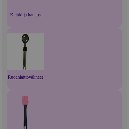
Keittiö ja kattaus
Ruoanlaittovälineet