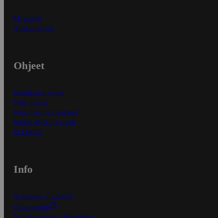
Myymälät
Asiakaspalvelu
Ohjeet
Ensitilaajan ohjeet
Näin maksat
Näin tilaat ja muokkaat
Kaikki ohjeet ja vinkit
In English
Info
S-Business yrityksille
Oiva-raportit
Osuuskauppojen yhteystiedot