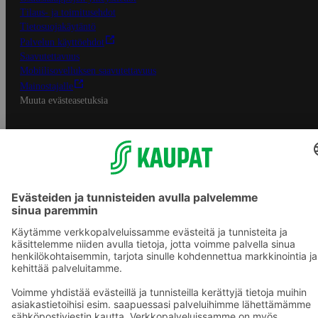
Tilaus- ja toimitusehdot
Tietosuojakäytäntö
Palvelun käyttöehdot
Saavutettavuus
Mobiilisovelluksen saavutettavuus
Mainostajalle
Muuta evästeasetuksia
S-ryhmän palvelut
S-ryhmä
Asiakasomistajuus
Yhteishyvä Ruoka -sovellus
S-ostoslista -sovellus
Prisma.fi
Sokos.fi
S-Pankki
Yhteishyvä