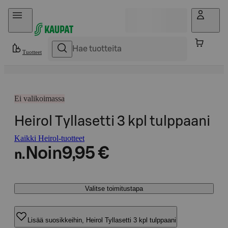
Hyppää sisältöön
Tuotteet
Ei valikoimassa
Heirol Tyllasetti 3 kpl tulppaani
Kaikki Heirol-tuotteet
Noin
9,95 €
n.
Valitse toimitustapa
Lisää suosikkeihin, Heirol Tyllasetti 3 kpl tulppaani