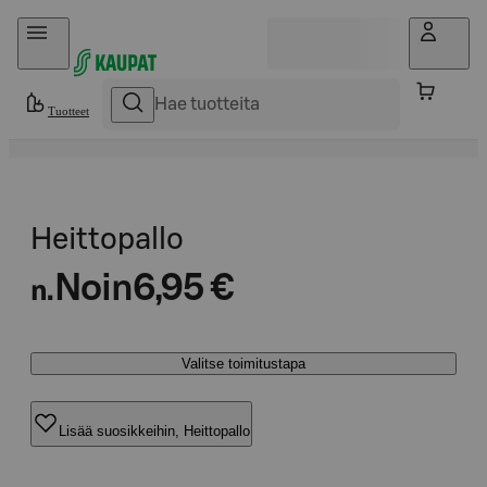
Hyppää sisältöön
Tuotteet
Heittopallo
Noin
6,95 €
n.
Valitse toimitustapa
Lisää suosikkeihin, Heittopallo