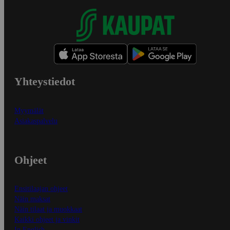
Yhteystiedot
Myymälät
Asiakaspalvelu
Ohjeet
Ensitilaajan ohjeet
Näin maksat
Näin tilaat ja muokkaat
Kaikki ohjeet ja vinkit
In English