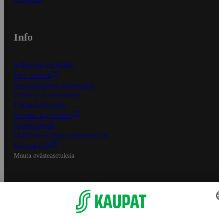
Info
S-Business yrityksille
Oiva-raportit
Osuuskauppojen yhteystiedot
Tilaus- ja toimitusehdot
Tietosuojakäytäntö
Palvelun käyttöehdot
Saavutettavuus
Mobiilisovelluksen saavutettavuus
Mainostajalle
Muuta evästeasetuksia
S-ryhmän palvelut