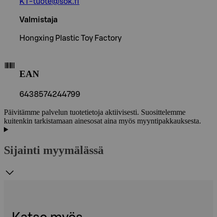
KT-tuote@sok.fi
Valmistaja
Hongxing Plastic Toy Factory
EAN
6438574244799
Päivitämme palvelun tuotetietoja aktiivisesti. Suosittelemme
kuitenkin tarkistamaan ainesosat aina myös myyntipakkauksesta.
Sijainti myymälässä