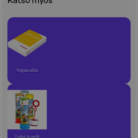
Katso myös
Vapaa-aika
Lelut ja pelit