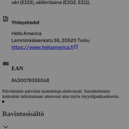
väri (E133), säilöntäaine (E202, E211).
Yhteystiedot
Hello America
Lemminkäisenkatu 36, 20520 Turku
https://www.helloamerica.fi
EAN
6430079355048
Päivitämme palvelun tuotetietoja aktiivisesti. Suosittelemme
kuitenkin tarkistamaan ainesosat aina myös myyntipakkauksesta.
Ravintosisältö