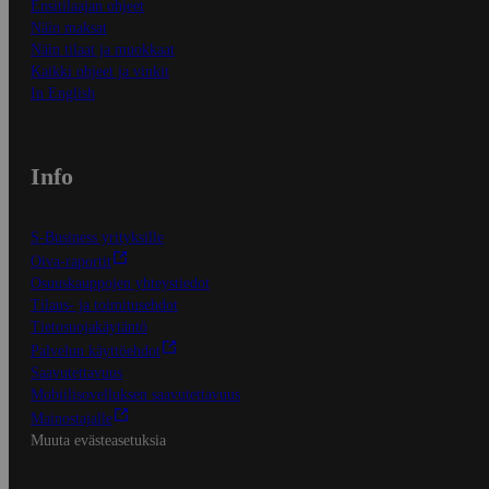
Ensitilaajan ohjeet
Näin maksat
Näin tilaat ja muokkaat
Kaikki ohjeet ja vinkit
In English
Info
S-Business yrityksille
Oiva-raportit
Osuuskauppojen yhteystiedot
Tilaus- ja toimitusehdot
Tietosuojakäytäntö
Palvelun käyttöehdot
Saavutettavuus
Mobiilisovelluksen saavutettavuus
Mainostajalle
Muuta evästeasetuksia