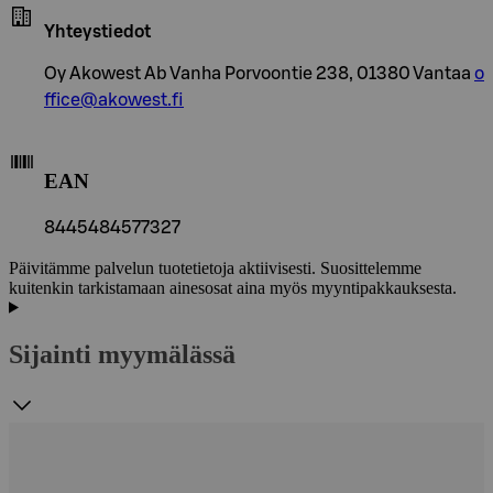
Yhteystiedot
Oy Akowest Ab Vanha Porvoontie 238, 01380 Vantaa
o
ffice@akowest.fi
EAN
8445484577327
Päivitämme palvelun tuotetietoja aktiivisesti. Suosittelemme
kuitenkin tarkistamaan ainesosat aina myös myyntipakkauksesta.
Sijainti myymälässä