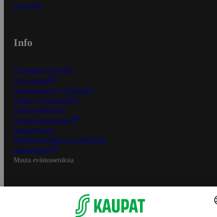
In English
Info
S-Business yrityksille
Oiva-raportit
Osuuskauppojen yhteystiedot
Tilaus- ja toimitusehdot
Tietosuojakäytäntö
Palvelun käyttöehdot
Saavutettavuus
Mobiilisovelluksen saavutettavuus
Mainostajalle
Muuta evästeasetuksia
S-ryhmän palvelut