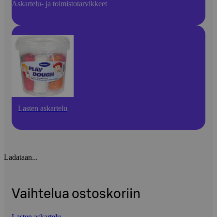
Askartelu- ja toimistotarvikkeet
Lasten askartelu
Ladataan...
Vaihtelua ostoskoriin
Lasten askartelu