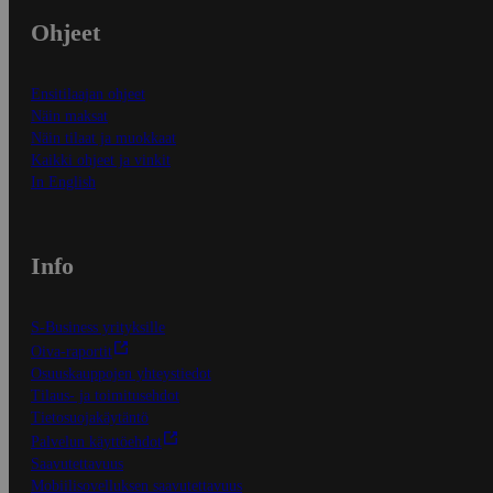
Ohjeet
Ensitilaajan ohjeet
Näin maksat
Näin tilaat ja muokkaat
Kaikki ohjeet ja vinkit
In English
Info
S-Business yrityksille
Oiva-raportit
Osuuskauppojen yhteystiedot
Tilaus- ja toimitusehdot
Tietosuojakäytäntö
Palvelun käyttöehdot
Saavutettavuus
Mobiilisovelluksen saavutettavuus