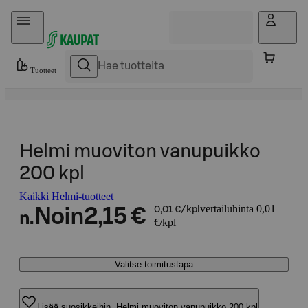
Hyppää sisältöön
Tuotteet
Helmi muoviton vanupuikko
200 kpl
Kaikki Helmi-tuotteet
vertailuhinta 0,01
Noin
2,15 €
0,01 €/kpl
n.
€/kpl
Valitse toimitustapa
Lisää suosikkeihin, Helmi muoviton vanupuikko 200 kpl