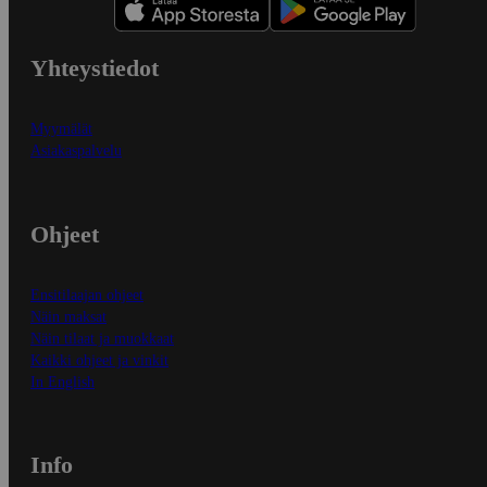
Yhteystiedot
Myymälät
Asiakaspalvelu
Ohjeet
Ensitilaajan ohjeet
Näin maksat
Näin tilaat ja muokkaat
Kaikki ohjeet ja vinkit
In English
Info