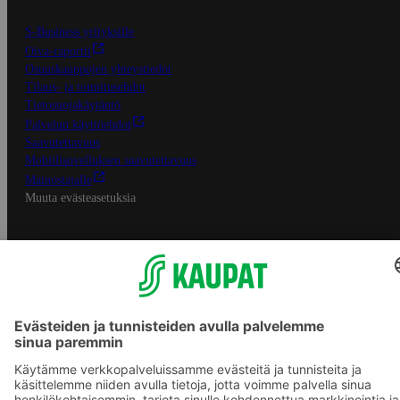
S-Business yrityksille
Oiva-raportit
Osuuskauppojen yhteystiedot
Tilaus- ja toimitusehdot
Tietosuojakäytäntö
Palvelun käyttöehdot
Saavutettavuus
Mobiilisovelluksen saavutettavuus
Mainostajalle
Muuta evästeasetuksia
S-ryhmän palvelut
S-ryhmä
Asiakasomistajuus
Yhteishyvä Ruoka -sovellus
S-ostoslista -sovellus
Prisma.fi