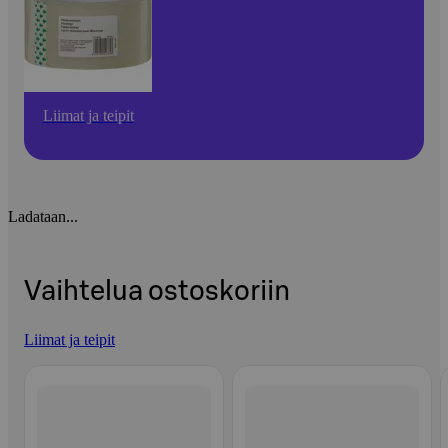
Liimat ja teipit
Ladataan...
Vaihtelua ostoskoriin
Liimat ja teipit
Ohita listaus