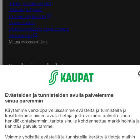
Tilaus- ja toimitusehdot
Tietosuojakäytäntö
Palvelun käyttöehdot
Saavutettavuus
Mobiilisovelluksen saavutettavuus
Mainostajalle
Muuta evästeasetuksia
S-ryhmän palvelut
S-ryhmä
Asiakasomistajuus
Yhteishyvä Ruoka -sovellus
S-ostoslista -sovellus
Prisma.fi
Sokos.fi
S-Pankki
Yhteishyvä
Sokos Hotels