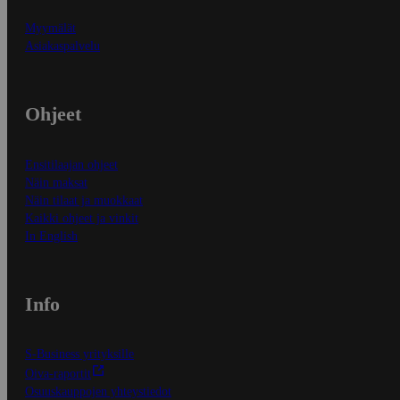
Myymälät
Asiakaspalvelu
Ohjeet
Ensitilaajan ohjeet
Näin maksat
Näin tilaat ja muokkaat
Kaikki ohjeet ja vinkit
In English
Info
S-Business yrityksille
Oiva-raportit
Osuuskauppojen yhteystiedot