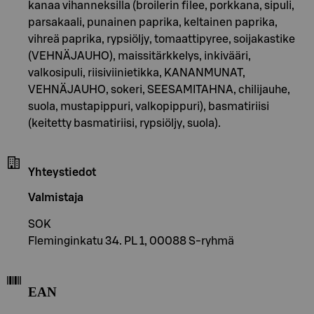
kanaa vihanneksilla (broilerin filee, porkkana, sipuli,
parsakaali, punainen paprika, keltainen paprika,
vihreä paprika, rypsiöljy, tomaattipyree, soijakastike
(VEHNÄJAUHO), maissitärkkelys, inkivääri,
valkosipuli, riisiviinietikka, KANANMUNAT,
VEHNÄJAUHO, sokeri, SEESAMITAHNA, chilijauhe,
suola, mustapippuri, valkopippuri), basmatiriisi
(keitetty basmatiriisi, rypsiöljy, suola).
Yhteystiedot
Valmistaja
SOK
Fleminginkatu 34. PL 1, 00088 S-ryhmä
EAN