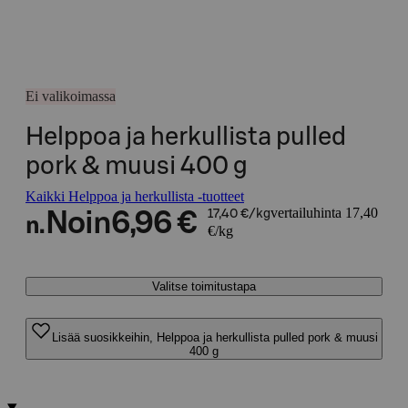
Ei valikoimassa
Helppoa ja herkullista pulled
pork & muusi 400 g
Kaikki Helppoa ja herkullista -tuotteet
vertailuhinta 17,40
Noin
6,96 €
17,40 €/kg
n.
€/kg
Valitse toimitustapa
Lisää suosikkeihin, Helppoa ja herkullista pulled pork & muusi
400 g