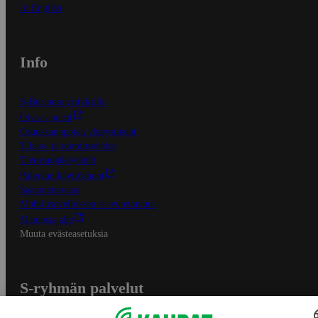
In English
Info
S-Business yrityksille
Oiva-raportit
Osuuskauppojen yhteystiedot
Tilaus- ja toimitusehdot
Tietosuojakäytäntö
Palvelun käyttöehdot
Saavutettavuus
Mobiilisovelluksen saavutettavuus
Mainostajalle
Muuta evästeasetuksia
S-ryhmän palvelut