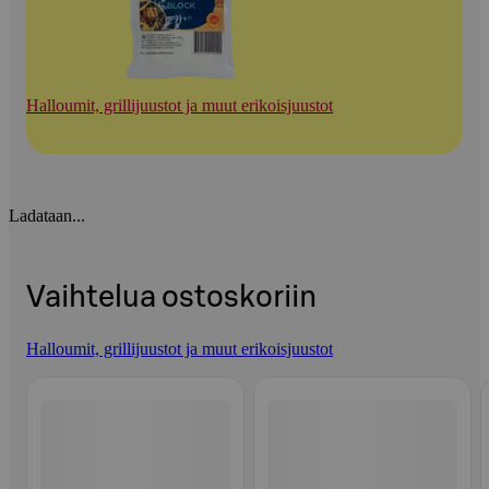
Halloumit, grillijuustot ja muut erikoisjuustot
Ladataan...
Vaihtelua ostoskoriin
Halloumit, grillijuustot ja muut erikoisjuustot
Ohita listaus