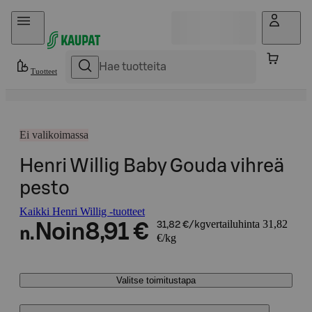
Hyppää sisältöön
Tuotteet
Ei valikoimassa
Henri Willig Baby Gouda vihreä
pesto
Kaikki Henri Willig -tuotteet
vertailuhinta 31,82
Noin
8,91 €
31,82 €/kg
n.
€/kg
Valitse toimitustapa