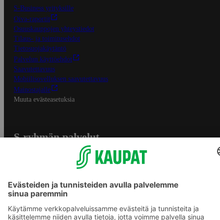
S-Business yrityksille
Oiva-raportit
Osuuskauppojen yhteystiedot
Tilaus- ja toimitusehdot
Tietosuojakäytäntö
Palvelun käyttöehdot
Saavutettavuus
Mobiilisovelluksen saavutettavuus
Mainostajalle
Muuta evästeasetuksia
S-ryhmän palvelut
S-ryhmä
Asiakasomistajuus
Yhteishyvä Ruoka -sovellus
S-ostoslista -sovellus
Prisma.fi
Sokos.fi