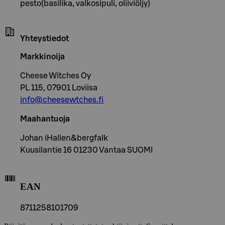
pesto(basilika, valkosipuli, oliiviöljy)
Yhteystiedot
Markkinoija
Cheese Witches Oy
PL 115, 07901 Loviisa
info@cheesewtches.fi
Maahantuoja
Johan iHallen&bergfalk
Kuusilantie 16 01230 Vantaa SUOMI
EAN
8711258101709