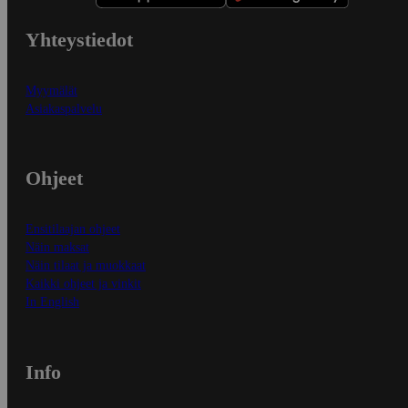
Yhteystiedot
Myymälät
Asiakaspalvelu
Ohjeet
Ensitilaajan ohjeet
Näin maksat
Näin tilaat ja muokkaat
Kaikki ohjeet ja vinkit
In English
Info