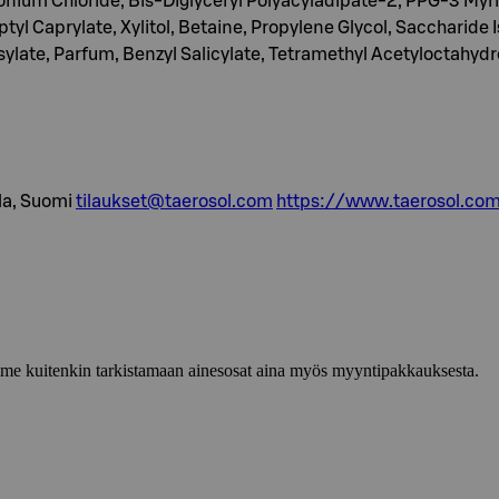
onium Chloride, Bis-Diglyceryl Polyacyladipate-2, PPG-3 Myris
l Caprylate, Xylitol, Betaine, Propylene Glycol, Saccharide
te, Parfum, Benzyl Salicylate, Tetramethyl Acetyloctahydron
la, Suomi
tilaukset@taerosol.com
https://www.taerosol.co
lemme kuitenkin tarkistamaan ainesosat aina myös myyntipakkauksesta.