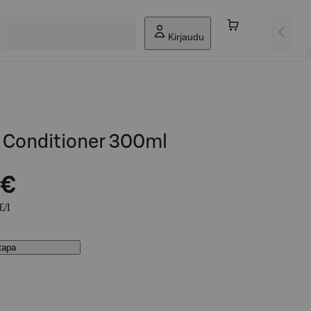
Kirjaudu
 Conditioner 300ml
 €
€/l
stapa