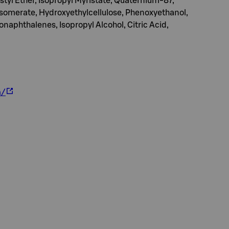
tyl Ether, Isopropyl Myristate, Quaternium-87,
 Isomerate, Hydroxyethylcellulose, Phenoxyethanol,
aphthalenes, Isopropyl Alcohol, Citric Acid,
m/