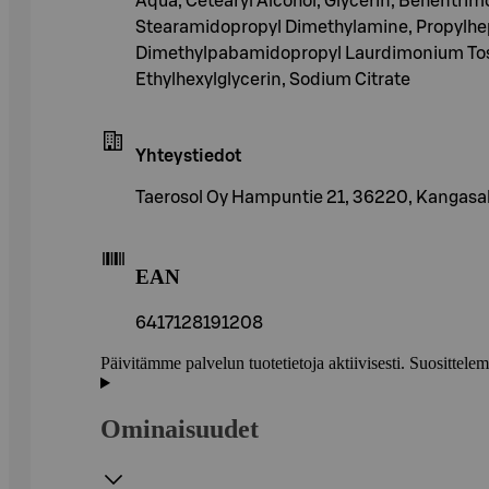
Aqua, Cetearyl Alcohol, Glycerin, Behentrim
Stearamidopropyl Dimethylamine, Propylhepty
Dimethylpabamidopropyl Laurdimonium Tosyla
Ethylhexylglycerin, Sodium Citrate
Yhteystiedot
Taerosol Oy Hampuntie 21, 36220, Kangasa
EAN
6417128191208
Päivitämme palvelun tuotetietoja aktiivisesti. Suositte
Ominaisuudet