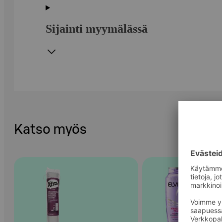
Sijainti myymälässä
Katso myös