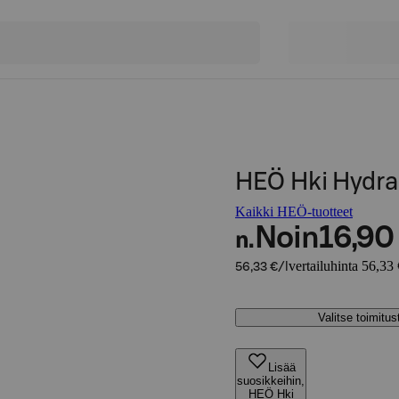
HEÖ Hki Hydra
Kaikki HEÖ-tuotteet
Noin
16,90
n.
vertailuhinta 56,33 
56,33 €/l
Valitse toimitu
Lisää
suosikkeihin,
HEÖ Hki