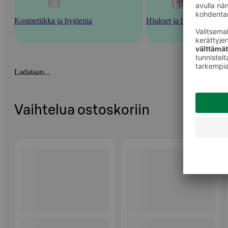
Kosmetiikka ja hygienia
Hiukset ja hiustenhoito
Ladataan...
Vaihtelua ostoskoriin
Ohita listaus