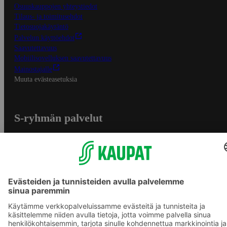
Osuuskauppojen yhteystiedot
Tilaus- ja toimitusehdot
Tietosuojakäytäntö
Palvelun käyttöehdot
Saavutettavuus
Mobiilisovelluksen saavutettavuus
Mainostajalle
Muuta evästeasetuksia
S-ryhmän palvelut
S-ryhmä
Asiakasomistajuus
Yhteishyvä Ruoka -sovellus
S-ostoslista -sovellus
Prisma.fi
Sokos.fi
S-Pankki
Yhteishyvä