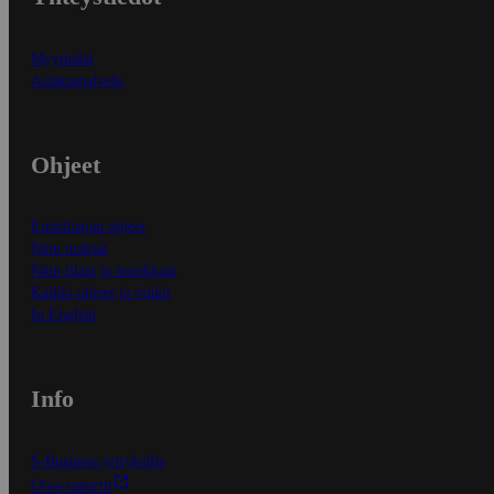
Myymälät
Asiakaspalvelu
Ohjeet
Ensitilaajan ohjeet
Näin maksat
Näin tilaat ja muokkaat
Kaikki ohjeet ja vinkit
In English
Info
S-Business yrityksille
Oiva-raportit