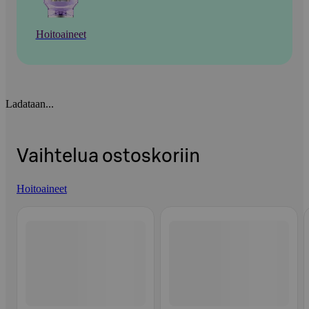
Hoitoaineet
Ladataan...
Vaihtelua ostoskoriin
Hoitoaineet
Ohita listaus