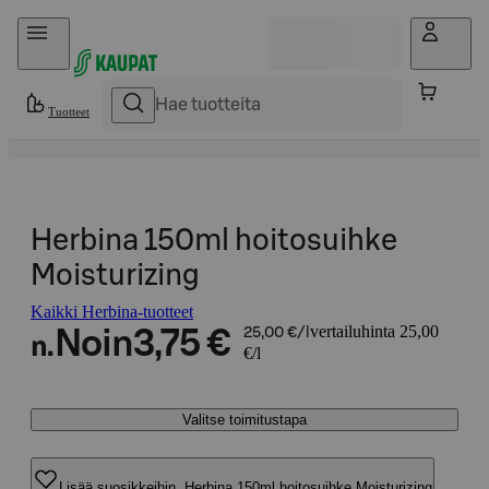
Hyppää sisältöön
Tuotteet
Herbina 150ml hoitosuihke
Moisturizing
Kaikki Herbina-tuotteet
vertailuhinta 25,00
Noin
3,75 €
25,00 €/l
n.
€/l
Valitse toimitustapa
Lisää suosikkeihin, Herbina 150ml hoitosuihke Moisturizing