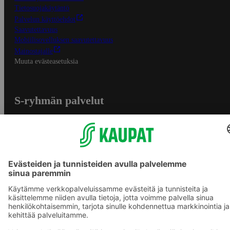
Tietosuojakäytäntö
Palvelun käyttöehdot
Saavutettavuus
Mobiilisovelluksen saavutettavuus
Mainostajalle
Muuta evästeasetuksia
S-ryhmän palvelut
S-ryhmä
Asiakasomistajuus
Yhteishyvä Ruoka -sovellus
S-ostoslista -sovellus
Prisma.fi
Sokos.fi
S-Pankki
Yhteishyvä
Sokos Hotels