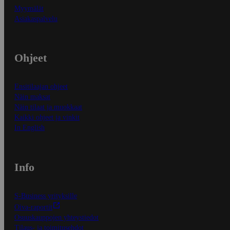
Myymälät
Asiakaspalvelu
Ohjeet
Ensitilaajan ohjeet
Näin maksat
Näin tilaat ja muokkaat
Kaikki ohjeet ja vinkit
In English
Info
S-Business yrityksille
Oiva-raportit
Osuuskauppojen yhteystiedot
Tilaus- ja toimitusehdot