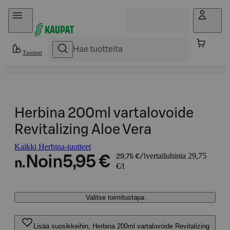
Hyppää sisältöön
Tuotteet
Herbina 200ml vartalovoide
Revitalizing Aloe Vera
Kaikki Herbina-tuotteet
vertailuhinta 29,75
Noin
5,95 €
29,75 €/l
n.
€/l
Valitse toimitustapa
Lisää suosikkeihin, Herbina 200ml vartalovoide Revitalizing