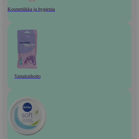
Kosmetiikka ja hygienia
Vartalonhoito