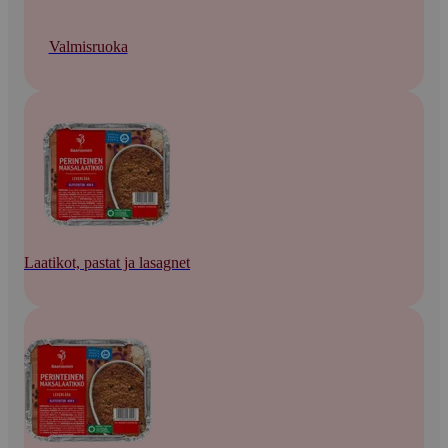
Valmisruoka
Laatikot, pastat ja lasagnet