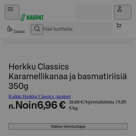
Hyppää sisältöön
Tuotteet
Herkku Classics
Karamellikanaa ja basmatiriisiä
350g
Kaikki Herkku Classics -tuotteet
vertailuhinta 19,89
Noin
6,96 €
19,89 €/kg
n.
€/kg
Valitse toimitustapa