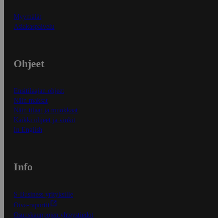
Myymälät
Asiakaspalvelu
Ohjeet
Ensitilaajan ohjeet
Näin maksat
Näin tilaat ja muokkaat
Kaikki ohjeet ja vinkit
In English
Info
S-Business yrityksille
Oiva-raportit
Osuuskauppojen yhteystiedot