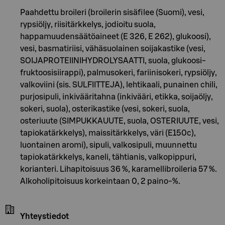
Paahdettu broileri (broilerin sisäfilee (Suomi), vesi,
rypsiöljy, riisitärkkelys, jodioitu suola,
happamuudensäätöaineet (E 326, E 262), glukoosi),
vesi, basmatiriisi, vähäsuolainen soijakastike (vesi,
SOIJAPROTEIINIHYDROLYSAATTI, suola, glukoosi-
fruktoosisiirappi), palmusokeri, fariinisokeri, rypsiöljy,
valkoviini (sis. SULFIITTEJA), lehtikaali, punainen chili,
purjosipuli, inkivääritahna (inkivääri, etikka, soijaöljy,
sokeri, suola), osterikastike (vesi, sokeri, suola,
osteriuute (SIMPUKKAUUTE, suola, OSTERIUUTE, vesi,
tapiokatärkkelys), maissitärkkelys, väri (E150c),
luontainen aromi), sipuli, valkosipuli, muunnettu
tapiokatärkkelys, kaneli, tähtianis, valkopippuri,
korianteri. Lihapitoisuus 36 %, karamellibroileria 57 %.
Alkoholipitoisuus korkeintaan 0, 2 paino-%.
Yhteystiedot