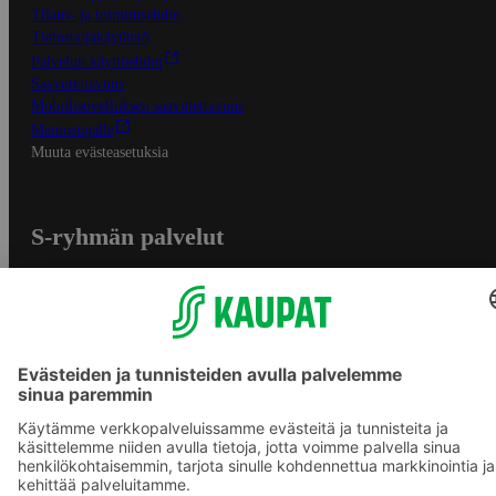
Tilaus- ja toimitusehdot
Tietosuojakäytäntö
Palvelun käyttöehdot
Saavutettavuus
Mobiilisovelluksen saavutettavuus
Mainostajalle
Muuta evästeasetuksia
S-ryhmän palvelut
S-ryhmä
Asiakasomistajuus
Yhteishyvä Ruoka -sovellus
S-ostoslista -sovellus
Prisma.fi
Sokos.fi
S-Pankki
Yhteishyvä
Sokos Hotels