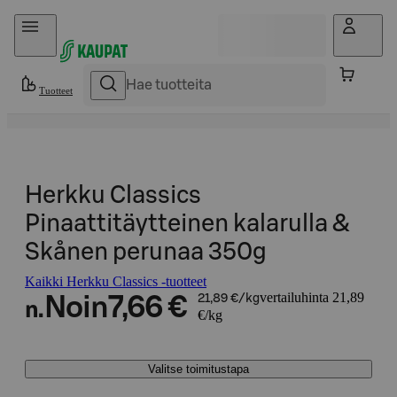
Hyppää sisältöön
Tuotteet
Herkku Classics
Pinaattitäytteinen kalarulla &
Skånen perunaa 350g
Kaikki Herkku Classics -tuotteet
vertailuhinta 21,89
Noin
7,66 €
21,89 €/kg
n.
€/kg
Valitse toimitustapa