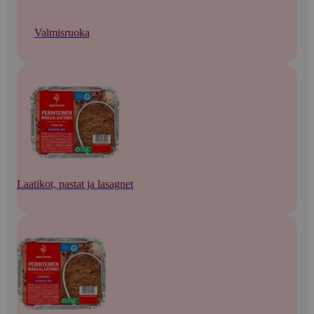
Valmisruoka
Laatikot, pastat ja lasagnet