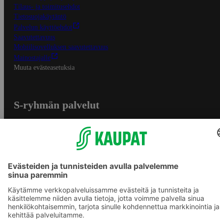
Tilaus- ja toimitusehdot
Tietosuojakäytäntö
Palvelun käyttöehdot
Saavutettavuus
Mobiilisovelluksen saavutettavuus
Mainostajalle
Muuta evästeasetuksia
S-ryhmän palvelut
S-ryhmä
Asiakasomistajuus
Yhteishyvä Ruoka -sovellus
S-ostoslista -sovellus
Prisma.fi
Sokos.fi
S-Pankki
Yhteishyvä
Sokos Hotels