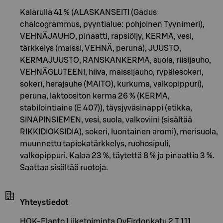
Kalarulla 41 % (ALASKANSEITI (Gadus
chalcogrammus, pyyntialue: pohjoinen Tyynimeri),
VEHNÄJAUHO, pinaatti, rapsiöljy, KERMA, vesi,
tärkkelys (maissi, VEHNÄ, peruna), JUUSTO,
KERMAJUUSTO, RANSKANKERMA, suola, riisijauho,
VEHNÄGLUTEENI, hiiva, maissijauho, rypälesokeri,
sokeri, herajauhe (MAITO), kurkuma, valkopippuri),
peruna, laktoositon kerma 26 % (KERMA,
stabilointiaine (E 407)), täysjyväsinappi (etikka,
SINAPINSIEMEN, vesi, suola, valkoviini (sisältää
RIKKIDIOKSIDIA), sokeri, luontainen aromi), merisuola,
muunnettu tapiokatärkkelys, ruohosipuli,
valkopippuri. Kalaa 23 %, täytettä 8 % ja pinaattia 3 %.
Saattaa sisältää ruotoja.
Yhteystiedot
HOK-Elanto Liiketoiminta OyFirdonkatu 2 T 111,