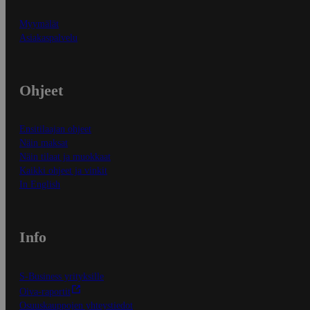
Myymälät
Asiakaspalvelu
Ohjeet
Ensitilaajan ohjeet
Näin maksat
Näin tilaat ja muokkaat
Kaikki ohjeet ja vinkit
In English
Info
S-Business yrityksille
Oiva-raportit
Osuuskauppojen yhteystiedot