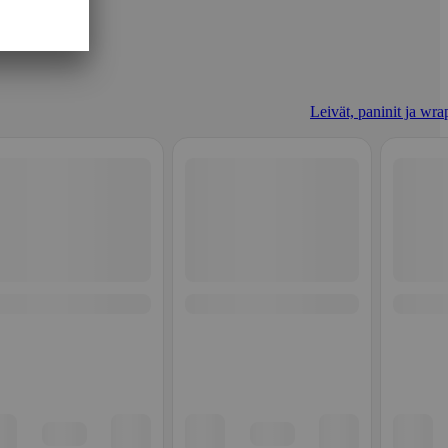
Leivät, paninit ja wrap