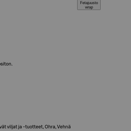
Fetajuusto
wrap
ositon.
t viljat ja -tuotteet, Ohra, Vehnä