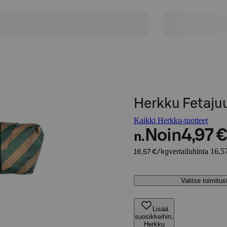
Herkku Fetaju
Kaikki Herkku-tuotteet
Noin
4,97 €
n.
vertailuhinta 16,5
16,57 €/kg
Valitse toimitu
Lisää
suosikkeihin,
Herkku