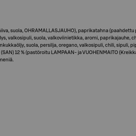
hiiva, suola, OHRAMALLASJAUHO), paprikatahna (paahdettu pap
valkosipuli, suola, valkoviinietikka, aromi, paprikajauhe, chil
nkukkaöljy, suola, persilja, oregano, valkosipuli, chili, sipuli
 (SAN) 12 % (pastöroitu LAMPAAN- ja VUOHENMAITO (Kreikka),
meniä.