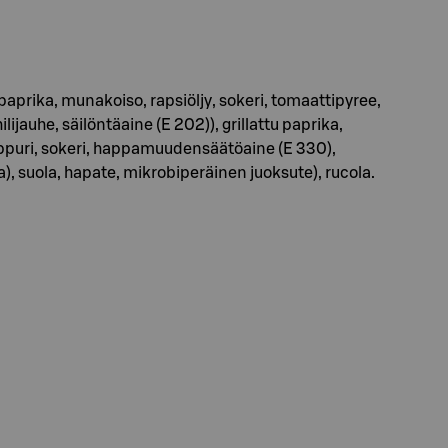
rika, munakoiso, rapsiöljy, sokeri, tomaattipyree,
ijauhe, säilöntäaine (E 202)), grillattu paprika,
, pippuri, sokeri, happamuudensäätöaine (E 330),
 suola, hapate, mikrobiperäinen juoksute), rucola.