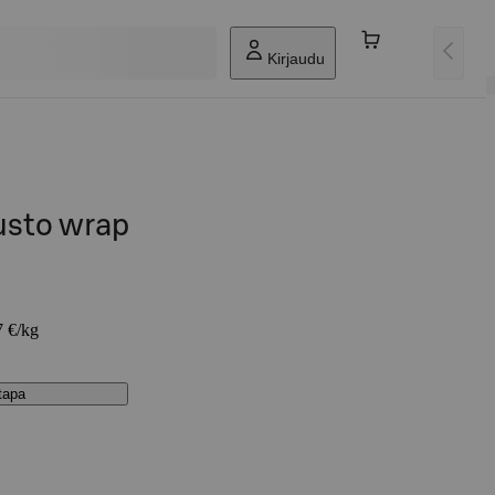
Kirjaudu
usto wrap
7 €/kg
stapa