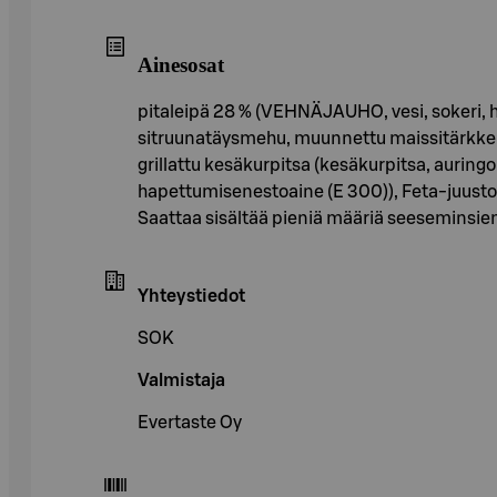
Ainesosat
pitaleipä 28 % (VEHNÄJAUHO, vesi, sokeri, 
sitruunatäysmehu, muunnettu maissitärkkelys, 
grillattu kesäkurpitsa (kesäkurpitsa, auringo
hapettumisenestoaine (E 300)), Feta-juusto
Saattaa sisältää pieniä määriä seeseminsie
Yhteystiedot
SOK
Valmistaja
Evertaste Oy