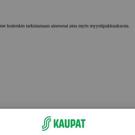
lemme kuitenkin tarkistamaan ainesosat aina myös myyntipakkauksesta.