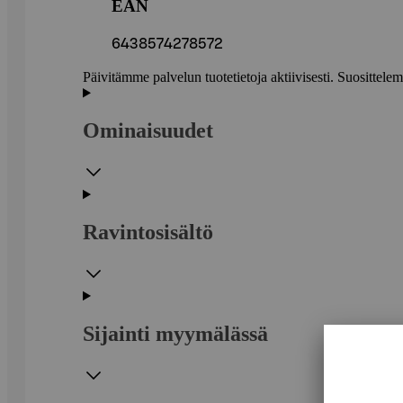
EAN
6438574278572
Päivitämme palvelun tuotetietoja aktiivisesti. Suositte
Ominaisuudet
Ravintosisältö
Sijainti myymälässä