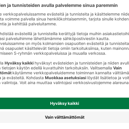
Leivät, paninit ja wrapit