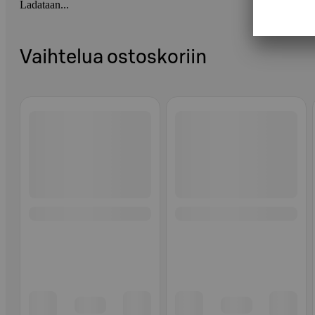
Ladataan...
Vaihtelua ostoskoriin
Ohita listaus