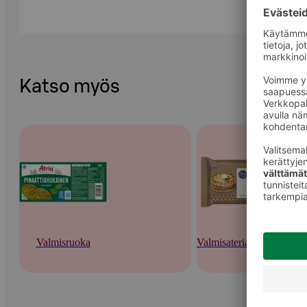
Katso myös
Valmisruoka
Valmisateriat ja -keitot