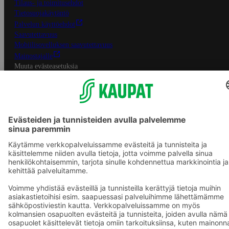
Tilaus- ja toimitusehdot
Tietosuojakäytäntö
Palvelun käyttöehdot
Saavutettavuus
Mobiilisovelluksen saavutettavuus
Mainostajalle
Muuta evästeasetuksia
S-ryhmän palvelut
S-ryhmä
Asiakasomistajuus
Yhteishyvä Ruoka -sovellus
S-ostoslista -sovellus
Prisma.fi
Sokos.fi
S-Pankki
Yhteishyvä
Sokos Hotels