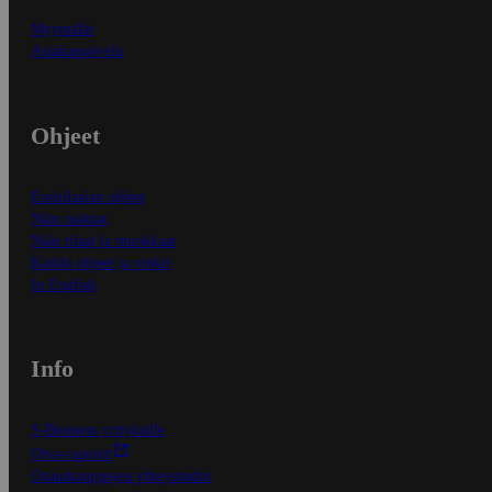
Myymälät
Asiakaspalvelu
Ohjeet
Ensitilaajan ohjeet
Näin maksat
Näin tilaat ja muokkaat
Kaikki ohjeet ja vinkit
In English
Info
S-Business yrityksille
Oiva-raportit
Osuuskauppojen yhteystiedot