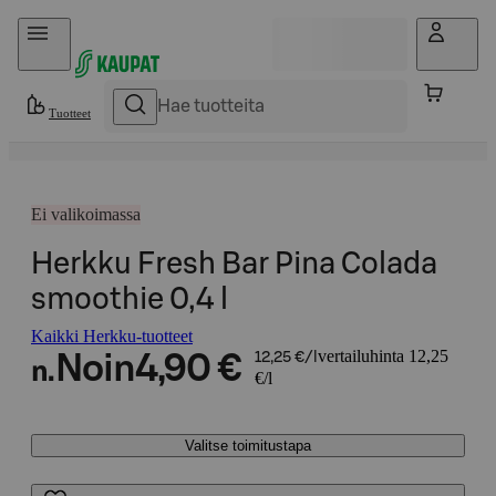
Hyppää sisältöön
Tuotteet
Ei valikoimassa
Herkku Fresh Bar Pina Colada
smoothie 0,4 l
Kaikki Herkku-tuotteet
vertailuhinta 12,25
Noin
4,90 €
12,25 €/l
n.
€/l
Valitse toimitustapa