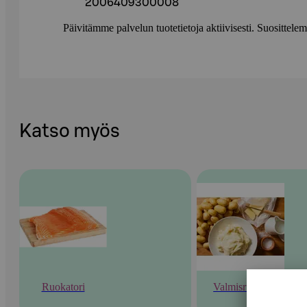
2006409300008
Päivitämme palvelun tuotetietoja aktiivisesti. Suositte
Katso myös
Ruokatori
Valmisruoka