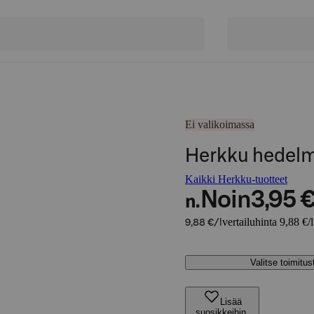
Ei valikoimassa
Herkku hedelm
Kaikki Herkku-tuotteet
Noin
3,95 
n.
vertailuhinta 9,88 €/l
9,88 €/l
Valitse toimitu
Lisää
suosikkeihin,