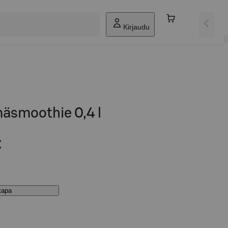
Kirjaudu
äsmoothie 0,4 l
€
stapa