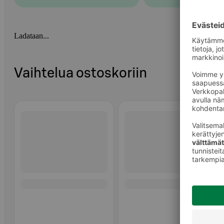
Ladataan...
Vaihtelua ostoskoriin
Ohita listaus