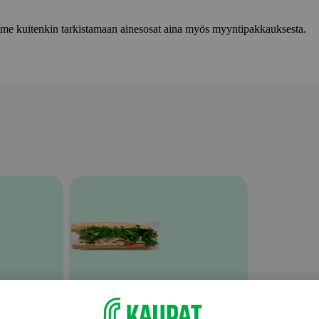
lemme kuitenkin tarkistamaan ainesosat aina myös myyntipakkauksesta.
Välipalatuotteet