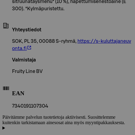
sitruunatäysmehu* (10 %), hapettumisenestoaine (E
300). *Kylmäpuristettu.
Yhteystiedot
SOK, PL 35, 00088 S-ryhmä,
https://s-kuluttajaneuv
onta.fi
Valmistaja
Fruity Line BV
EAN
7340191107304
Päivitämme palvelun tuotetietoja aktiivisesti. Suosittelemme
kuitenkin tarkistamaan ainesosat aina myös myyntipakkauksesta.