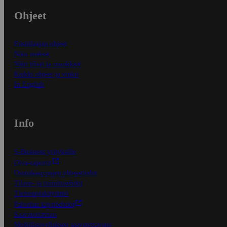
Ohjeet
Ensitilaajan ohjeet
Näin maksat
Näin tilaat ja muokkaat
Kaikki ohjeet ja vinkit
In English
Info
S-Business yrityksille
Oiva-raportit
Osuuskauppojen yhteystiedot
Tilaus- ja toimitusehdot
Tietosuojakäytäntö
Palvelun käyttöehdot
Saavutettavuus
Mobiilisovelluksen saavutettavuus