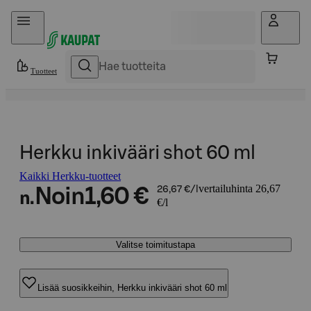
Hyppää sisältöön
Tuotteet
Herkku inkivääri shot 60 ml
Kaikki Herkku-tuotteet
vertailuhinta 26,67
Noin
1,60 €
26,67 €/l
n.
€/l
Valitse toimitustapa
Lisää suosikkeihin, Herkku inkivääri shot 60 ml