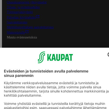
Osuuskauppojen yhteystiedot
Tilaus- ja toimitusehdot
Tietosuojakäytäntö
Palvelun käyttöehdot
Saavutettavuus
Mobiilisovelluksen saavutettavuus
Mainostajalle
Muuta evästeasetuksia
S-ryhmän palvelut
S-ryhmä
Asiakasomistajuus
Yhteishyvä Ruoka -sovellus
S-ostoslista -sovellus
Prisma.fi
Sokos.fi
S-Pankki
Yhteishyvä