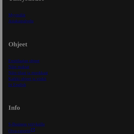
Myymälät
Asiakaspalvelu
Ohjeet
Ensitilaajan ohjeet
Näin maksat
Näin tilaat ja muokkaat
Kaikki ohjeet ja vinkit
In English
Info
S-Business yrityksille
Oiva-raportit