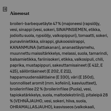
Ainesosat
broileri-barbequetäyte 47 % (majoneesi (rapsiöljy,
vesi, sinappi (vesi, sokeri, SINAPINSIEMEN, etikka,
jodioitu suola, rypsiöljy, valkopippuri), tomaatti, sokeri,
punaviinietikka, siirappi, glukoosisiirappi,
KANANMUNA (lattiakanan), ananastäysmehu,
muunnettu maissitärkkelys, melassi, suola, tamarindi,
balsamietikka, fariinisokeri, etikka, valkosipuli, chili,
paprika, mustapippuri, sakeuttamisaineet (E 412, E
415), säilöntäaineet (E 202, E 211),
happamuudensäätöaine (E 330), väri (E 150d),
luonnolliset aromit (mm. kofeiini), kasviuutteet),
broilerinfilee 22 % (broilerinfilee (Puola), vesi,
tapiokatärkkelys, suola, maltodekstriini)), pitaleipä 28
% (VEHNÄJAUHO, vesi, sokeri, hiiva, suola,
OHRAMALLASJAUHO), kasvisseos (valkokaali,