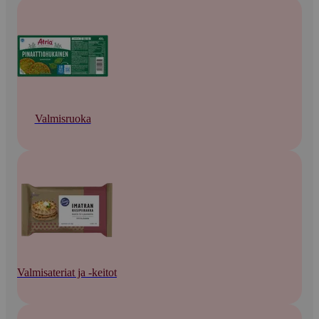
Valmisruoka
Valmisateriat ja -keitot