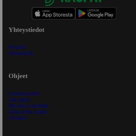
Yhteystiedot
Myymälät
Asiakaspalvelu
Ohjeet
Ensitilaajan ohjeet
Näin maksat
Näin tilaat ja muokkaat
Kaikki ohjeet ja vinkit
In English