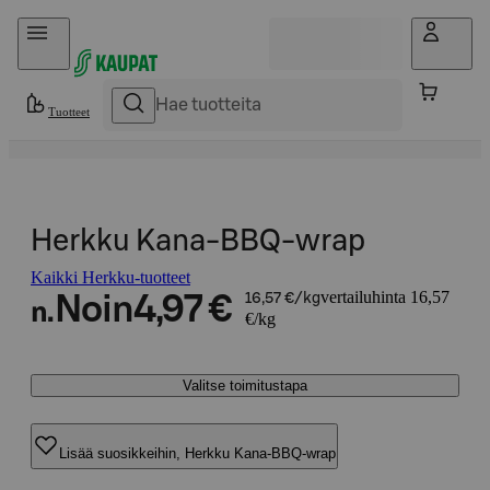
Hyppää sisältöön
Tuotteet
Herkku Kana-BBQ-wrap
Kaikki Herkku-tuotteet
vertailuhinta 16,57
Noin
4,97 €
16,57 €/kg
n.
€/kg
Valitse toimitustapa
Lisää suosikkeihin, Herkku Kana-BBQ-wrap