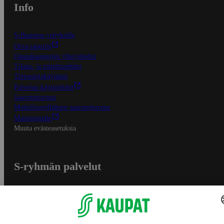
Info
S-Business yrityksille
Oiva-raportit
Osuuskauppojen yhteystiedot
Tilaus- ja toimitusehdot
Tietosuojakäytäntö
Palvelun käyttöehdot
Saavutettavuus
Mobiilisovelluksen saavutettavuus
Mainostajalle
Muuta evästeasetuksia
S-ryhmän palvelut
S-ryhmä
Asiakasomistajuus
Yhteishyvä Ruoka -sovellus