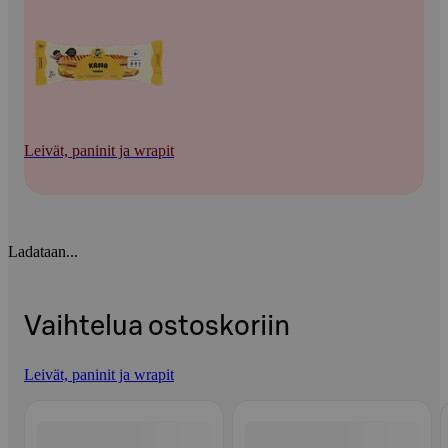
Leivät, paninit ja wrapit
Ladataan...
Vaihtelua ostoskoriin
Leivät, paninit ja wrapit
Ohita listaus