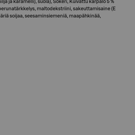
lja ja karamelli), suola), Sokeri, Kuivattu karpalo 5 %
perunatärkkelys, maltodekstriini, sakeuttamisaine (E
 määriä soijaa, seesaminsiemeniä, maapähkinää,