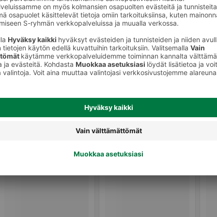
Jälkiruoat