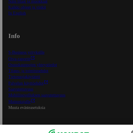
Näin tilaat ja muokkaat
Kaikki ohjeet ja vinkit
In English
Info
S-Business yrityksille
Oiva-raportit
Osuuskauppojen yhteystiedot
Tilaus- ja toimitusehdot
Tietosuojakäytäntö
Palvelun käyttöehdot
Saavutettavuus
Mobiilisovelluksen saavutettavuus
Mainostajalle
Muuta evästeasetuksia
S-ryhmän palvelut