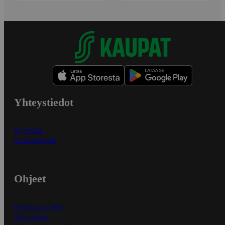
Yhteystiedot
Myymälät
Asiakaspalvelu
Ohjeet
Ensitilaajan ohjeet
Näin maksat