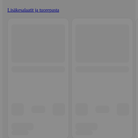
Lisäkesalaatit ja tuorepasta
Ohita listaus