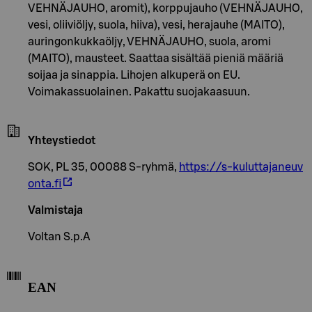
VEHNÄJAUHO, aromit), korppujauho (VEHNÄJAUHO,
vesi, oliiviöljy, suola, hiiva), vesi, herajauhe (MAITO),
auringonkukkaöljy, VEHNÄJAUHO, suola, aromi
(MAITO), mausteet. Saattaa sisältää pieniä määriä
soijaa ja sinappia. Lihojen alkuperä on EU.
Voimakassuolainen. Pakattu suojakaasuun.
Yhteystiedot
SOK, PL 35, 00088 S-ryhmä,
https://s-kuluttajaneuv
onta.fi
Valmistaja
Voltan S.p.A
EAN