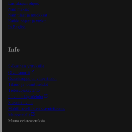
Ensitilaajan ohjeet
Näin maksat
Näin tilaat ja muokkaat
Kaikki ohjeet ja vinkit
In English
Info
S-Business yrityksille
Oiva-raportit
Osuuskauppojen yhteystiedot
Tilaus- ja toimitusehdot
Tietosuojakäytäntö
Palvelun käyttöehdot
Saavutettavuus
Mobiilisovelluksen saavutettavuus
Mainostajalle
Muuta evästeasetuksia