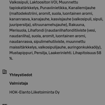
Valkosipuli, Laktoositon VOI, Muunnettu
tapiokatärkkelys, Punaviinietikka, Kanaliemijauhe
(maltodekstriini, aromit, suola, luontainen aromi,
kananrasva, kanajauhe, kasvisjauhe (valkosipuli, sipuli,
juuripersilja), sitruunamehujauhe), Rakuuna,
Merisuola, Lihafondi (naudanlihafonditiiviste (vesi,
naudanliha), suola, aromit, luontainen aromi,
naudanrasva, sipulimehutiiviste, muunnettu
maissitärkkelys, valkosipulijauhe, auringonkukkaöljy),
Mustapippuri, Persilja, Laakerinlehti. Lihapitoisuus 58
%.
Yhteystiedot
Valmistaja
HOK-Elanto Liiketoiminta Oy