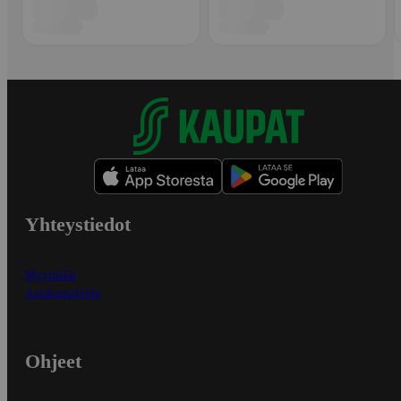
Yhteystiedot
Myymälät
Asiakaspalvelu
Ohjeet