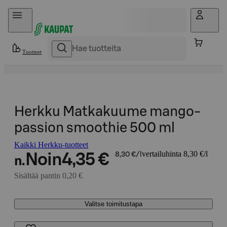
Hyppää sisältöön
Tuotteet
Herkku Matkakuume mango-
passion smoothie 500 ml
Kaikki Herkku-tuotteet
vertailuhinta 8,30 €/l
Noin
4,35 €
8,30 €/l
n.
Sisältää pantin 0,20 €
Valitse toimitustapa