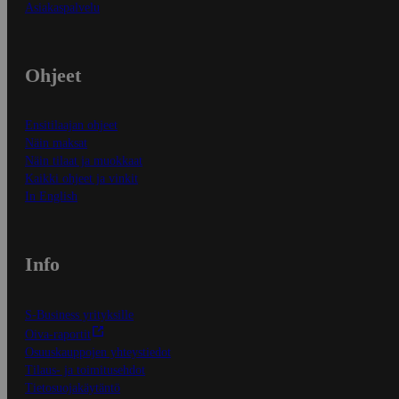
Asiakaspalvelu
Ohjeet
Ensitilaajan ohjeet
Näin maksat
Näin tilaat ja muokkaat
Kaikki ohjeet ja vinkit
In English
Info
S-Business yrityksille
Oiva-raportit
Osuuskauppojen yhteystiedot
Tilaus- ja toimitusehdot
Tietosuojakäytäntö