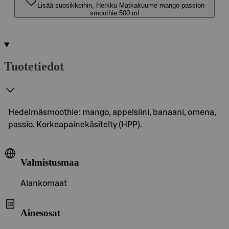
Lisää suosikkeihin, Herkku Matkakuume mango-passion
smoothie 500 ml
Tuotetiedot
Hedelmäsmoothie: mango, appelsiini, banaani, omena,
passio. Korkeapainekäsitelty (HPP).
Valmistusmaa
Alankomaat
Ainesosat