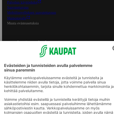
Palvelun käyttöehdot
Saavutettavuus
Mobiilisovelluksen saavutettavuus
Mainostajalle
Muuta evästeasetuksia
S-ryhmän palvelut
S-ryhmä
Asiakasomistajuus
Yhteishyvä Ruoka -sovellus
S-ostoslista -sovellus
Prisma.fi
Sokos.fi
S-Pankki
Yhteishyvä
Sokos Hotels
Raflaamo