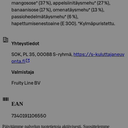
mangosose* (37 %), appelsiinitäysmehu* (27 %),
banaanisose (17 %), omenatäysmehu* (13 %),
passiohedelmätäysmehu* (6 %),
hapettumisenestoaine (E 300). *Kylmäpuristettu.
Yhteystiedot
SOK, PL 35, 00088 S-ryhmä,
https://s-kuluttajaneuv
onta.fi
Valmistaja
Fruity Line BV
EAN
7340191106550
Päivitämme palvelun tuotetietoja aktiivisesti. Suosittelemme