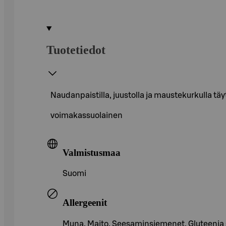
Tuotetiedot
Naudanpaistilla, juustolla ja maustekurkulla tä
voimakassuolainen
Valmistusmaa
Suomi
Allergeenit
Muna, Maito, Seesaminsiemenet, Gluteenia sis