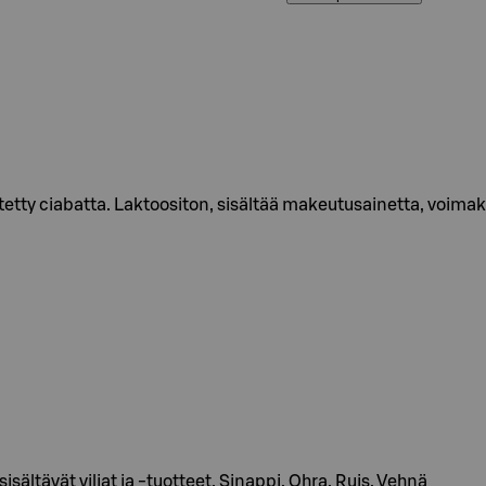
ytetty ciabatta. Laktoositon, sisältää makeutusainetta, voima
ältävät viljat ja -tuotteet, Sinappi, Ohra, Ruis, Vehnä