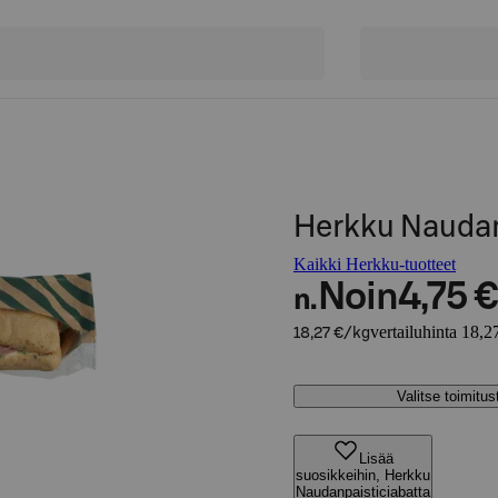
Herkku Naudan
Kaikki Herkku-tuotteet
Noin
4,75 €
n.
vertailuhinta 18,2
18,27 €/kg
Valitse toimitu
Lisää
suosikkeihin, Herkku
Naudanpaisticiabatta