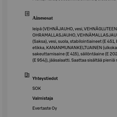
Ainesosat
leipä (VEHNÄJAUHO, vesi, VEHNÄGLUTEENI,
OHRAMALLASJAUHO, VEHNÄMALLASJAUHO, RUI
(Saksa), vesi, suola, stabilointiaineet (E 451
etikka, KANANMUNANKELTUAINEN (ulkokanan),
sakeuttamisaine (E 415), säilöntäaine (E 202
(E 954)), jääsalaatti. Saattaa sisältää pien
Yhteystiedot
SOK
Valmistaja
Evertaste Oy