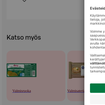
Katso myös
Valmisruoka
Valmisateriat ja -keitot