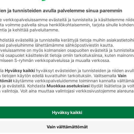
Leivät, paninit ja wrapit