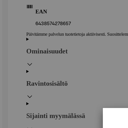
EAN
6438574278657
Päivitämme palvelun tuotetietoja aktiivisesti. Suositte
Ominaisuudet
Ravintosisältö
Sijainti myymälässä