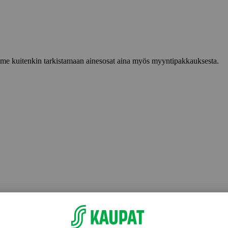
lemme kuitenkin tarkistamaan ainesosat aina myös myyntipakkauksesta.