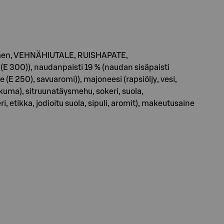
emen, VEHNÄHIUTALE, RUISHAPATE,
0)), naudanpaisti 19 % (naudan sisäpaisti
e (E 250), savuaromi)), majoneesi (rapsiöljy, vesi,
uma), sitruunatäysmehu, sokeri, suola,
 etikka, jodioitu suola, sipuli, aromit), makeutusaine