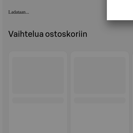
Ladataan...
Vaihtelua ostoskoriin
Ohita listaus