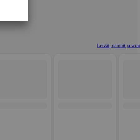
Leivät, paninit ja wrap