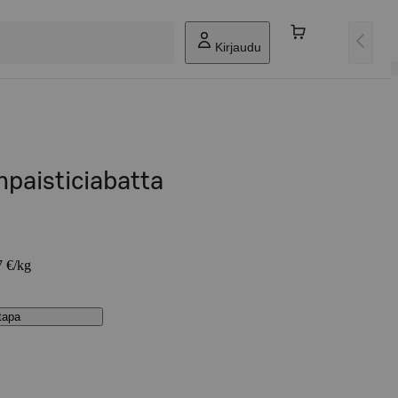
Kirjaudu
paisticiabatta
7 €/kg
stapa