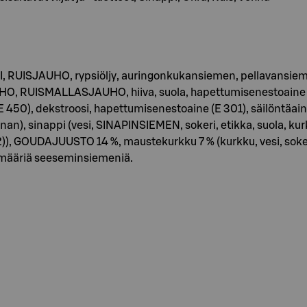
 RUISJAUHO, rypsiöljy, auringonkukansiemen, pellavansi
SMALLASJAUHO, hiiva, suola, hapettumisenestoaine (E 30
, E 450), dekstroosi, hapettumisenestoaine (E 301), säilöntäain
 sinappi (vesi, SINAPINSIEMEN, sokeri, etikka, suola, kurk
)), GOUDAJUUSTO 14 %, maustekurkku 7 % (kurkku, vesi, sokeri,
iä määriä seeseminsiemeniä.