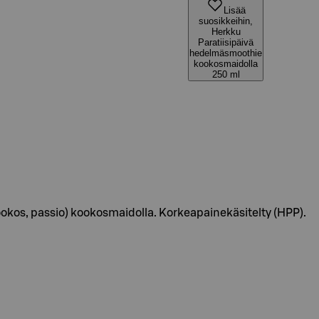
Lisää
suosikkeihin,
Herkku
Paratiisipäivä
hedelmäsmoothie
kookosmaidolla
250 ml
os, passio) kookosmaidolla. Korkeapainekäsitelty (HPP).