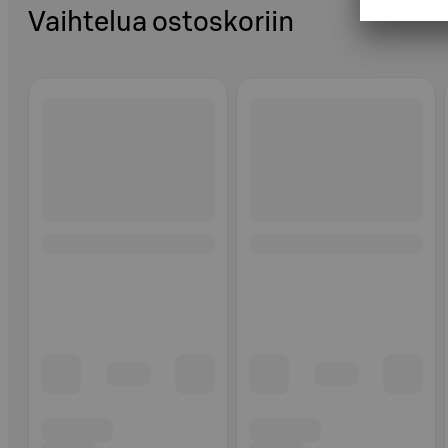
Vaihtelua ostoskoriin
Ohita listaus