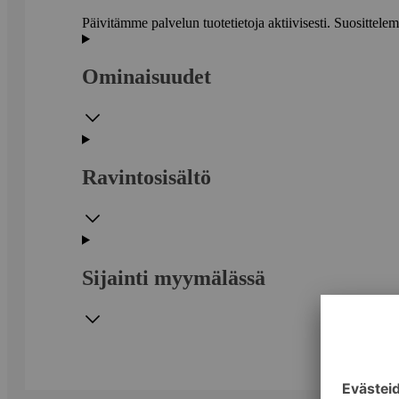
Päivitämme palvelun tuotetietoja aktiivisesti. Suositte
Ominaisuudet
Ravintosisältö
Sijainti myymälässä