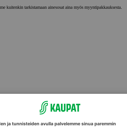
lemme kuitenkin tarkistamaan ainesosat aina myös myyntipakkauksesta.