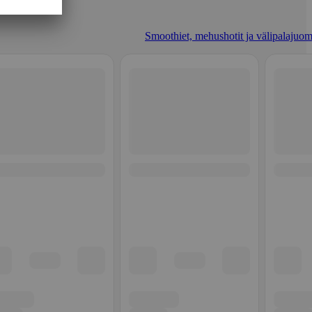
Smoothiet, mehushotit ja välipalajuom