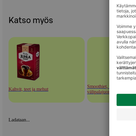
Katso myös
Smoothiet, mehushotit ja
Kahvit, teet ja mehut
välipalajuomat
Ladataan...