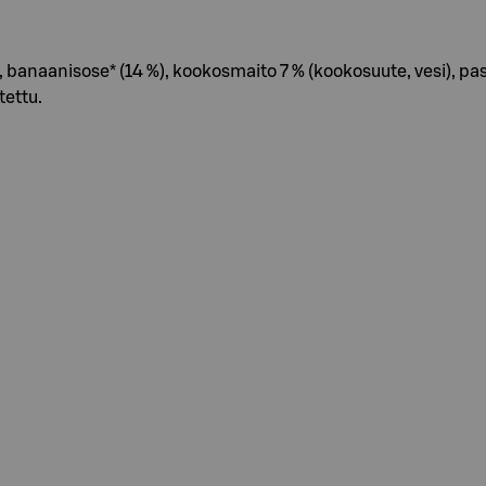
banaanisose* (14 %), kookosmaito 7 % (kookosuute, vesi), pa
tettu.