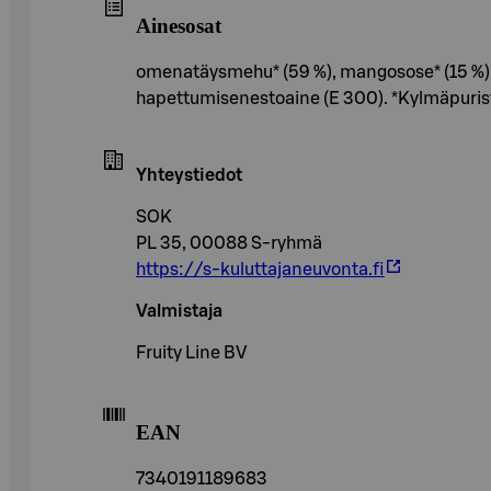
Ainesosat
omenatäysmehu* (59 %), mangosose* (15 %), 
hapettumisenestoaine (E 300). *Kylmäpuris
Yhteystiedot
SOK
PL 35, 00088 S-ryhmä
https://s-kuluttajaneuvonta.fi
Valmistaja
Fruity Line BV
EAN
7340191189683