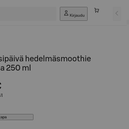
Kirjaudu
isipäivä hedelmäsmoothie
a 250 ml
€
/l
stapa