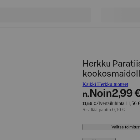
Herkku Parati
kookosmaidoll
Kaikki Herkku-tuotteet
Noin
2,99 
n.
vertailuhinta 11,56 €
11,56 €/l
Sisältää pantin 0,10 €
Valitse toimitu