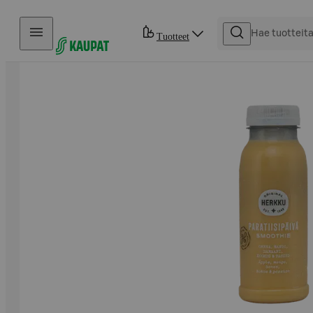
Hyppää sisältöön
Tuotteet