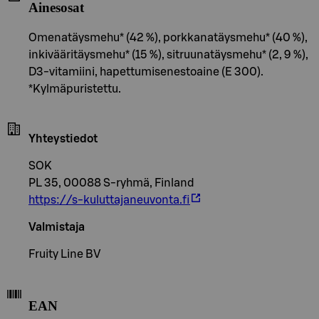
Ainesosat
Omenatäysmehu* (42 %), porkkanatäysmehu* (40 %),
inkivääritäysmehu* (15 %), sitruunatäysmehu* (2, 9 %),
D3-vitamiini, hapettumisenestoaine (E 300).
*Kylmäpuristettu.
Yhteystiedot
SOK
PL 35, 00088 S-ryhmä, Finland
https://s-kuluttajaneuvonta.fi
Valmistaja
Fruity Line BV
EAN