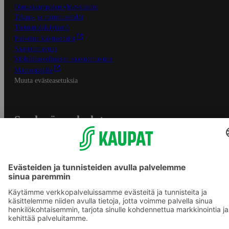
Osuuskauppojen yhteystiedot
Tilaus- ja toimitusehdot
Tietosuojakäytäntö
Palvelun käyttöehdot
Saavutettavuus
Mobiilisovelluksen saavutettavuus
Mainostajalle
Muuta evästeasetuksia
S-ryhmän palvelut
S-ryhmä
Asiakasomistajuus
Yhteishyvä Ruoka -sovellus
S-ostoslista -sovellus
Prisma.fi
Sokos.fi
S-Pankki
Yhteishyvä