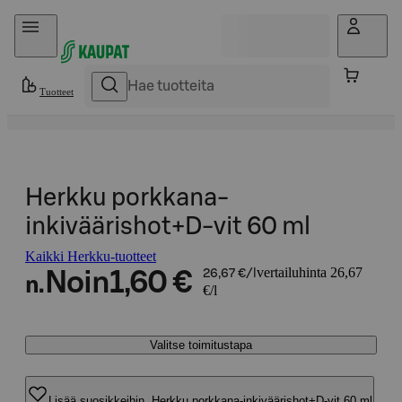
Hyppää sisältöön
Tuotteet
Herkku porkkana-
inkiväärishot+D-vit 60 ml
Kaikki Herkku-tuotteet
vertailuhinta 26,67
Noin
1,60 €
26,67 €/l
n.
€/l
Valitse toimitustapa
Lisää suosikkeihin, Herkku porkkana-inkiväärishot+D-vit 60 ml