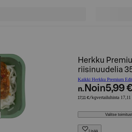
Herkku Premiu
riisinuudelia 
Kaikki Herkku Premium Editi
Noin
5,99 
n.
vertailuhinta 17,11
17,11 €/kg
Valitse toimitu
Lisää