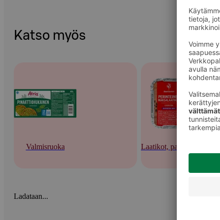
Katso myös
Valmisruoka
Laatikot, pastat ja lasagne
Ladataan...