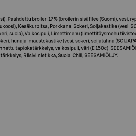
i), Paahdettu broileri 17 % (broilerin sisäfilee (Suomi), vesi, ryps
koosi), Kesäkurpitsa, Porkkana, Sokeri, Soijakastike (vesi,
okeri, suola), Valkosipuli, Limettimehu (limettitäysmehu tiivistee
i, hunaja, maustekastike (vesi, sokeri, soijatahna (SOIJAP
nnettu tapiokatärkkelys, valkosipuli, väri (E 150c), SEESAMIÖ
rkkelys, Riisiviinietikka, Suola, Chili, SEESAMIÖLJY.