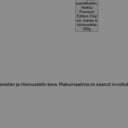
suosikkeihin,
Herkku
Premium
Edition Char
siu -kanaa &
riisinuudelia
350g
visten ja riisinuudelin kera. Makumaailma on saanut innoituk