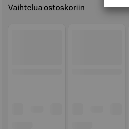
Vaihtelua ostoskoriin
Ohita listaus