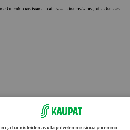
lemme kuitenkin tarkistamaan ainesosat aina myös myyntipakkauksesta.