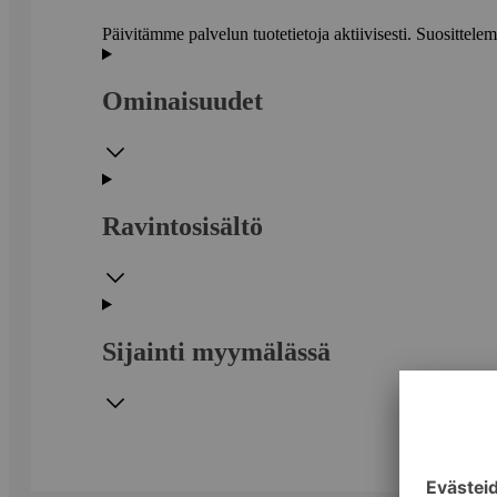
Päivitämme palvelun tuotetietoja aktiivisesti. Suositte
Ominaisuudet
Ravintosisältö
Sijainti myymälässä