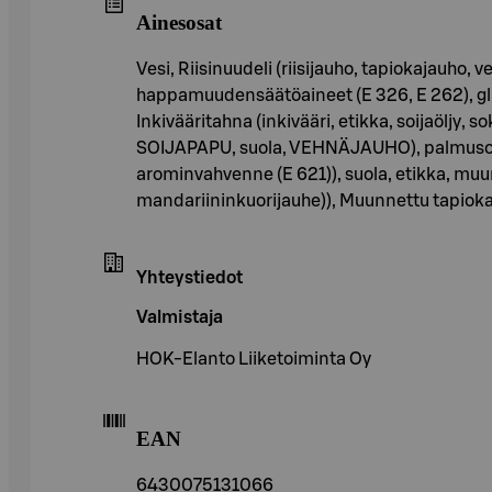
Ainesosat
Vesi, Riisinuudeli (riisijauho, tapiokajauho, ves
happamuudensäätöaineet (E 326, E 262), glu
Inkivääritahna (inkivääri, etikka, soijaöljy, s
SOIJAPAPU, suola, VEHNÄJAUHO), palmusoker
arominvahvenne (E 621)), suola, etikka, muu
mandariininkuorijauhe)), Muunnettu tapiokatä
Yhteystiedot
Valmistaja
HOK-Elanto Liiketoiminta Oy
EAN
6430075131066