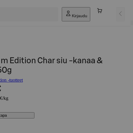
Kirjaudu
m Edition Char siu -kanaa &
350g
on -tuotteet
€
 €/kg
stapa