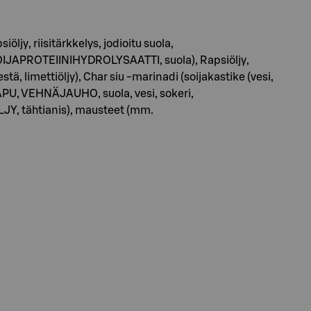
iöljy, riisitärkkelys, jodioitu suola,
 SOIJAPROTEIINIHYDROLYSAATTI, suola), Rapsiöljy,
stä, limettiöljy), Char siu -marinadi (soijakastike (vesi,
APU, VEHNÄJAUHO, suola, vesi, sokeri,
LJY, tähtianis), mausteet (mm.