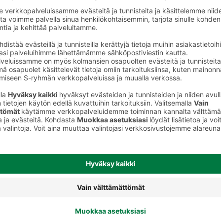
t
Laatikot