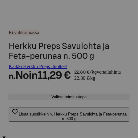
Ei valikoimassa
Herkku Preps Savulohta ja
Feta-perunaa n. 500 g
Kaikki Herkku Preps -tuotteet
vertailuhinta
Noin
11,29 €
22,80 €/kg
n.
22,80 €/kg
Valitse toimitustapa
Lisää suosikkeihin, Herkku Preps Savulohta ja Feta-perunaa
n. 500 g