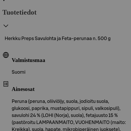
Tuotetiedot
Herkku Preps Savulohta ja Feta-perunaa n. 500 g
Valmistusmaa
Suomi
Ainesosat
Peruna (peruna, oliiviöljy, suola, jodioitu suola,
glukoosi, paprika, mustapippuri, sipuli, valkosipuli),
savulohi 24 % (LOHI (Norja), suola), fetajuusto 15 %
(pastöroitu LAMPAANMAITO, VUOHENMAITO (maito:
Kreikka), suola, hapate, mikrobiperäinen juoksete),