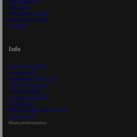
Ensitilaajan ohjeet
Näin maksat
Näin tilaat ja muokkaat
Kaikki ohjeet ja vinkit
In English
Info
S-Business yrityksille
Oiva-raportit
Osuuskauppojen yhteystiedot
Tilaus- ja toimitusehdot
Tietosuojakäytäntö
Palvelun käyttöehdot
Saavutettavuus
Mobiilisovelluksen saavutettavuus
Mainostajalle
Muuta evästeasetuksia