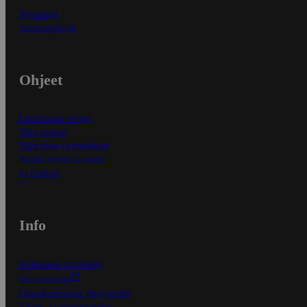
Myymälät
Asiakaspalvelu
Ohjeet
Ensitilaajan ohjeet
Näin maksat
Näin tilaat ja muokkaat
Kaikki ohjeet ja vinkit
In English
Info
S-Business yrityksille
Oiva-raportit
Osuuskauppojen yhteystiedot
Tilaus- ja toimitusehdot