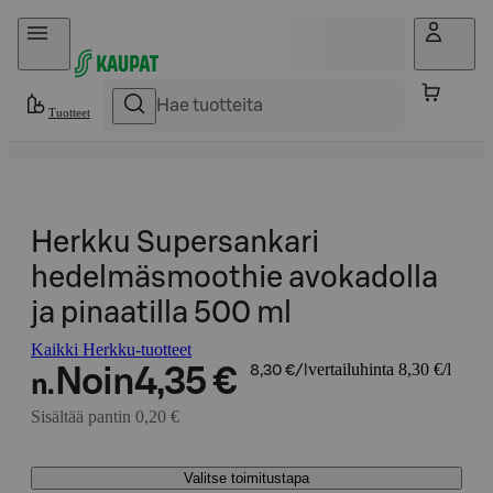
Hyppää sisältöön
Tuotteet
Herkku Supersankari
hedelmäsmoothie avokadolla
ja pinaatilla 500 ml
Kaikki Herkku-tuotteet
vertailuhinta 8,30 €/l
Noin
4,35 €
8,30 €/l
n.
Sisältää pantin 0,20 €
Valitse toimitustapa