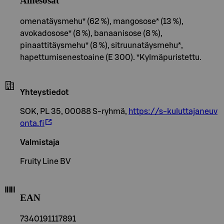
Ainesosat
omenatäysmehu* (62 %), mangosose* (13 %),
avokadosose* (8 %), banaanisose (8 %),
pinaattitäysmehu* (8 %), sitruunatäysmehu*,
hapettumisenestoaine (E 300). *Kylmäpuristettu.
Yhteystiedot
SOK, PL 35, 00088 S-ryhmä,
https://s-kuluttajaneuv
onta.fi
Valmistaja
Fruity Line BV
EAN
7340191117891