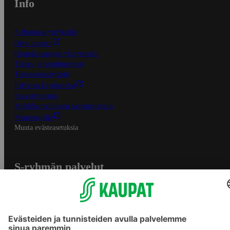
Info
S-Business yrityksille
Oiva-raportit
Osuuskauppojen yhteystiedot
Tilaus- ja toimitusehdot
Tietosuojakäytäntö
Palvelun käyttöehdot
Saavutettavuus
Mobiilisovelluksen saavutettavuus
Mainostajalle
Muuta evästeasetuksia
S-ryhmän palvelut
S-ryhmä
Asiakasomistajuus
Yhteishyvä Ruoka -sovellus