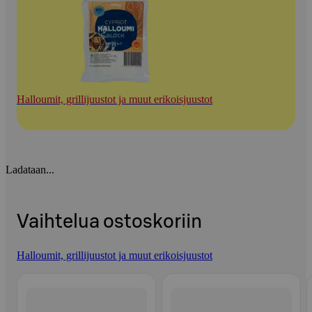
Halloumit, grillijuustot ja muut erikoisjuustot
Ladataan...
Vaihtelua ostoskoriin
Halloumit, grillijuustot ja muut erikoisjuustot
Ohita listaus