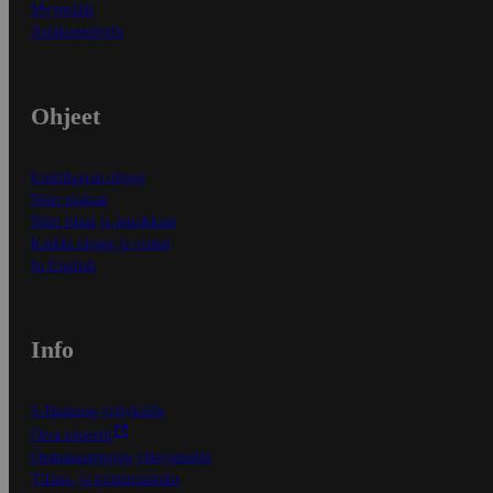
Myymälät
Asiakaspalvelu
Ohjeet
Ensitilaajan ohjeet
Näin maksat
Näin tilaat ja muokkaat
Kaikki ohjeet ja vinkit
In English
Info
S-Business yrityksille
Oiva-raportit
Osuuskauppojen yhteystiedot
Tilaus- ja toimitusehdot