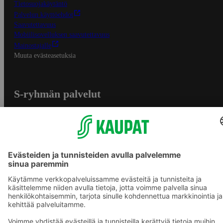
Tietosuojakäytäntö
Palvelun käyttöehdot
Saavutettavuus
Mobiilisovelluksen saavutettavuus
Mainostajalle
Muuta evästeasetuksia
S-ryhmän palvelut
S-ryhmä
Asiakasomistajuus
Yhteishyvä Ruoka -sovellus
S-ostoslista -sovellus
Prisma.fi
Sokos.fi
S-Pankki
Yhteishyvä
Sokos Hotels
Raflaamo