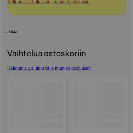
Halloumit, grillijuustot ja muut erikoisjuustot
Ladataan...
Vaihtelua ostoskoriin
Halloumit, grillijuustot ja muut erikoisjuustot
Ohita listaus