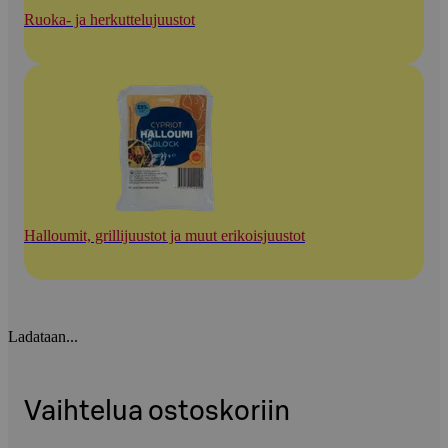
Ruoka- ja herkuttelujuustot
Halloumit, grillijuustot ja muut erikoisjuustot
Ladataan...
Vaihtelua ostoskoriin