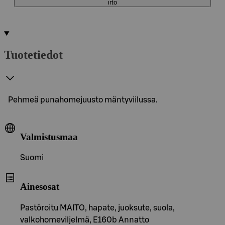
irto
Tuotetiedot
Pehmeä punahomejuusto mäntyviilussa.
Valmistusmaa
Suomi
Ainesosat
Pastöroitu MAITO, hapate, juoksute, suola,
valkohomeviljelmä, E160b Annatto