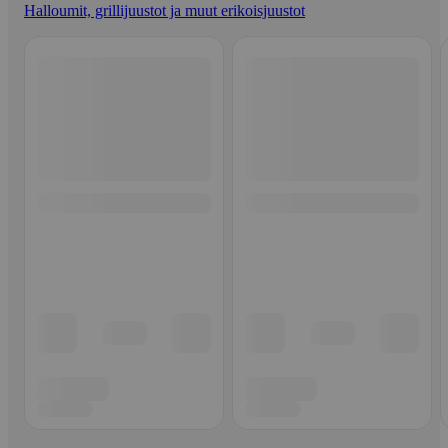
Halloumit, grillijuustot ja muut erikoisjuustot
Ohita listaus