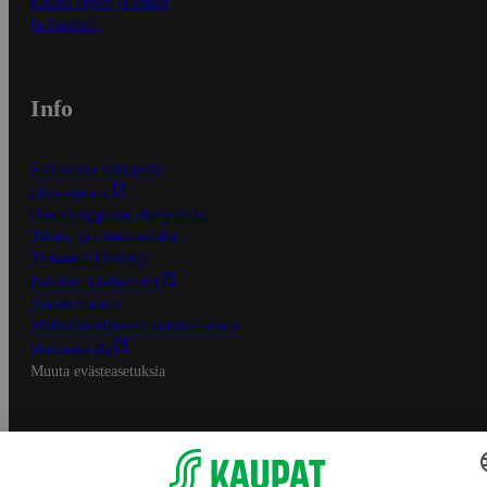
Kaikki ohjeet ja vinkit
In English
Info
S-Business yrityksille
Oiva-raportit
Osuuskauppojen yhteystiedot
Tilaus- ja toimitusehdot
Tietosuojakäytäntö
Palvelun käyttöehdot
Saavutettavuus
Mobiilisovelluksen saavutettavuus
Mainostajalle
Muuta evästeasetuksia
S-ryhmän palvelut