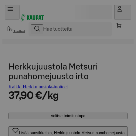
Hyppää sisältöön
Tuotteet
Herkkujuustola Metsuri
punahomejuusto irto
Kaikki Herkkujuustola-tuotteet
37,90 €/kg
Valitse toimitustapa
Lisää suosikkeihin, Herkkujuustola Metsuri punahomejuusto