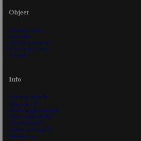
Ohjeet
Ensitilaajan ohjeet
Näin maksat
Näin tilaat ja muokkaat
Kaikki ohjeet ja vinkit
In English
Info
S-Business yrityksille
Oiva-raportit
Osuuskauppojen yhteystiedot
Tilaus- ja toimitusehdot
Tietosuojakäytäntö
Palvelun käyttöehdot
Saavutettavuus