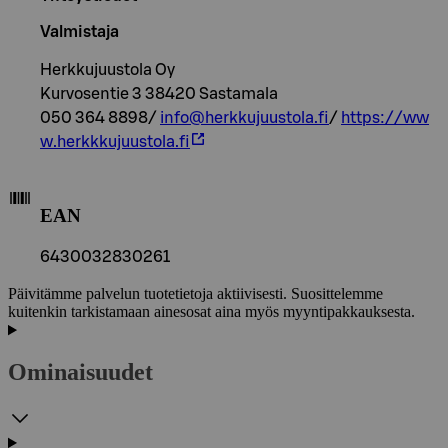
Valmistaja
Herkkujuustola Oy
Kurvosentie 3 38420 Sastamala
050 364 8898/
info@herkkujuustola.fi
/
https://ww
w.herkkkujuustola.fi
EAN
6430032830261
Päivitämme palvelun tuotetietoja aktiivisesti. Suosittelemme
kuitenkin tarkistamaan ainesosat aina myös myyntipakkauksesta.
Ominaisuudet