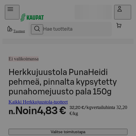
Hyppää sisältöön
Tuotteet
Ei valikoimassa
Herkkujuustola PunaHeidi
pehmeä, pinnalta kypsytetty
punahomejuusto pala 150g
Kaikki Herkkujuustola-tuotteet
vertailuhinta 32,20
Noin
4,83 €
32,20 €/kg
n.
€/kg
Valitse toimitustapa