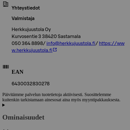
Yhteystiedot
Valmistaja
Herkkujuustola Oy
Kurvosentie 3 38420 Sastamala
050 364 8898/
info@herkkujuustola.fi
/
https://ww
w.herkkujuustola.fi
EAN
6430032830278
Päivitämme palvelun tuotetietoja aktiivisesti. Suosittelemme
kuitenkin tarkistamaan ainesosat aina myös myyntipakkauksesta.
Ominaisuudet