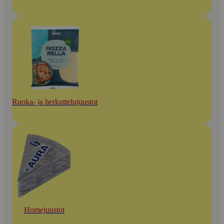
Ruoka- ja herkuttelujuustot
Homejuustot