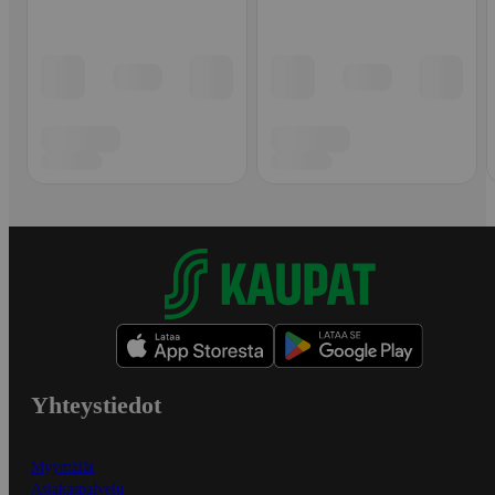
Yhteystiedot
Myymälät
Asiakaspalvelu