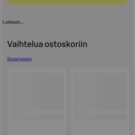
Ladataan...
Vaihtelua ostoskoriin
Homejuustot
Ohita listaus