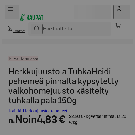
Hyppää sisältöön
Tuotteet
Ei valikoimassa
Herkkujuustola TuhkaHeidi
pehemeä pinnalta kypsytetty
valkohomejuusto käsitelty
tuhkalla pala 150g
Kaikki Herkkujuustola-tuotteet
vertailuhinta 32,20
Noin
4,83 €
32,20 €/kg
n.
€/kg