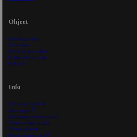
Ohjeet
Ensitilaajan ohjeet
Näin maksat
Näin tilaat ja muokkaat
Kaikki ohjeet ja vinkit
In English
Info
S-Business yrityksille
Oiva-raportit
Osuuskauppojen yhteystiedot
Tilaus- ja toimitusehdot
Tietosuojakäytäntö
Palvelun käyttöehdot