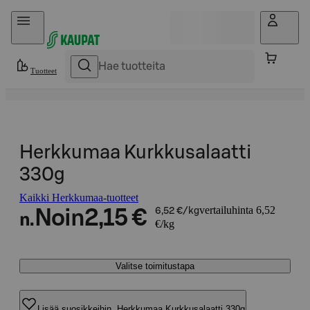
Hyppää sisältöön
Tuotteet
Herkkumaa Kurkkusalaatti
330g
Kaikki Herkkumaa-tuotteet
vertailuhinta 6,52
Noin
2,15 €
6,52 €/kg
n.
€/kg
Valitse toimitustapa
Lisää suosikkeihin, Herkkumaa Kurkkusalaatti 330g