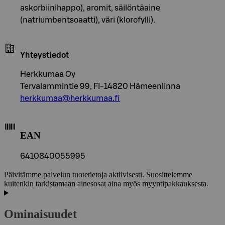
askorbiinihappo), aromit, säilöntäaine
(natriumbentsoaatti), väri (klorofylli).
Yhteystiedot
Herkkumaa Oy
Tervalammintie 99, FI-14820 Hämeenlinna
herkkumaa@herkkumaa.fi
EAN
6410840055995
Päivitämme palvelun tuotetietoja aktiivisesti. Suosittelemme
kuitenkin tarkistamaan ainesosat aina myös myyntipakkauksesta.
Ominaisuudet