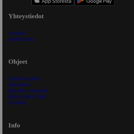
Yhteystiedot
Myymälät
Asiakaspalvelu
Ohjeet
Ensitilaajan ohjeet
Näin maksat
Näin tilaat ja muokkaat
Kaikki ohjeet ja vinkit
In English
Info