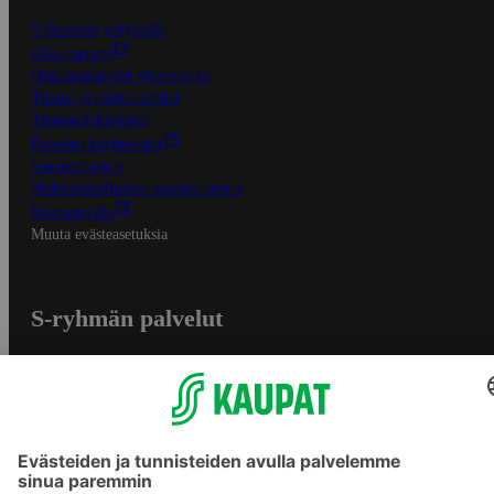
S-Business yrityksille
Oiva-raportit
Osuuskauppojen yhteystiedot
Tilaus- ja toimitusehdot
Tietosuojakäytäntö
Palvelun käyttöehdot
Saavutettavuus
Mobiilisovelluksen saavutettavuus
Mainostajalle
Muuta evästeasetuksia
S-ryhmän palvelut
S-ryhmä
Asiakasomistajuus
Yhteishyvä Ruoka -sovellus
S-ostoslista -sovellus
Prisma.fi